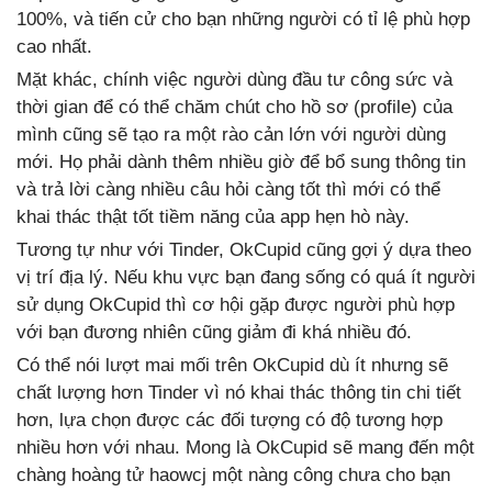
100%, và tiến cử cho bạn những người có tỉ lệ phù hợp
cao nhất.
Mặt khác, chính việc người dùng đầu tư công sức và
thời gian để có thể chăm chút cho hồ sơ (profile) của
mình cũng sẽ tạo ra một rào cản lớn với người dùng
mới. Họ phải dành thêm nhiều giờ để bổ sung thông tin
và trả lời càng nhiều câu hỏi càng tốt thì mới có thể
khai thác thật tốt tiềm năng của app hẹn hò này.
Tương tự như với Tinder, OkCupid cũng gợi ý dựa theo
vị trí địa lý. Nếu khu vực bạn đang sống có quá ít người
sử dụng OkCupid thì cơ hội gặp được người phù hợp
với bạn đương nhiên cũng giảm đi khá nhiều đó.
Có thể nói lượt mai mối trên OkCupid dù ít nhưng sẽ
chất lượng hơn Tinder vì nó khai thác thông tin chi tiết
hơn, lựa chọn được các đối tượng có độ tương hợp
nhiều hơn với nhau. Mong là OkCupid sẽ mang đến một
chàng hoàng tử haowcj một nàng công chưa cho bạn