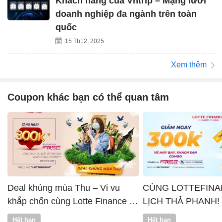
Khách hàng của Vntrip – Mạng lưới
doanh nghiệp đa ngành trên toàn
quốc
15 Th12, 2025
Xem thêm
Coupon khác bạn có thể quan tâm
Deal khủng mùa Thu – Vi vu
CÙNG LOTTEFINA
khắp chốn cùng Lotte Finance x
LỊCH THẢ PHANH!
Vntrip
Hết hạn
Hết hạn