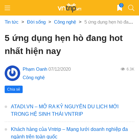
Skip
0
to
content
Tin tức
>
Đời sống
>
Công nghệ
>
5 ứng dụng hẹn hò đang hot nhất hiện nay
5 ứng dụng hẹn hò đang hot
nhất hiện nay
Phạm Oanh
07/12/2020
6.3K
Công nghệ
Chia sẻ
ATADI.VN – MỞ RA KỶ NGUYÊN DU LỊCH MỚI
TRONG HỆ SINH THÁI VNTRIP
Khách hàng của Vntrip – Mạng lưới doanh nghiệp đa
ngành trên toàn quốc