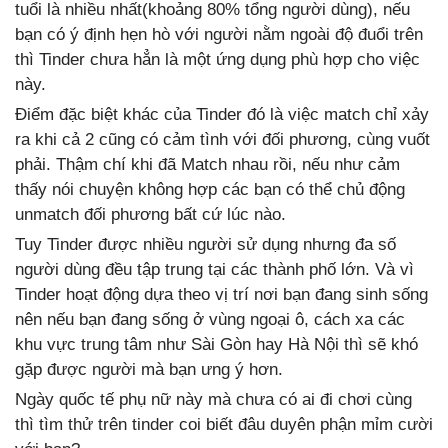
tuổi là nhiều nhất(khoảng 80% tổng người dùng), nếu
bạn có ý định hẹn hò với người nằm ngoài độ đuổi trên
thì Tinder chưa hẳn là một ứng dụng phù hợp cho việc
này.
Điểm đặc biệt khác của Tinder đó là việc match chỉ xảy
ra khi cả 2 cũng có cảm tình với đối phương, cùng vuốt
phải. Thậm chí khi đã Match nhau rồi, nếu như cảm
thấy nói chuyện không hợp các bạn có thể chủ động
unmatch đối phương bất cứ lúc nào.
Tuy Tinder được nhiều người sử dụng nhưng đa số
người dùng đều
tập trung tại các thành phố lớn
. Và vì
Tinder hoạt động dựa theo vị trí nơi bạn đang sinh sống
nên nếu bạn đang sống ở vùng ngoại ô, cách xa các
khu vực trung tâm như Sài Gòn hay Hà Nội thì sẽ khó
gặp được người mà bạn ưng ý hơn.
Ngày quốc tế phụ nữ này mà chưa có ai đi chơi cùng
thì tìm thử trên tinder coi biết đâu duyên phận mỉm cười