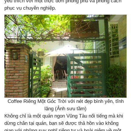
yêu thích với một thực đơn phong phú và phong cách
phục vụ chuyên nghiệp.
Coffee Riêng Một Góc Trời với nét đẹp bình yên, tĩnh
lặng (Ảnh sưu tầm)
Không chỉ là một quán ngon Vũng Tàu nổi tiếng mà khi
dừng chân tại quán, bạn sẽ được thả hồn vào không
gian với những suy nghĩ riêng tư và hoài niệm về một