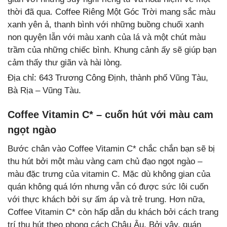
thời đã qua. Coffee Riêng Một Góc Trời mang sắc màu
xanh yên ả, thanh bình với những buồng chuối xanh
non quyện lẫn với màu xanh của lá và một chút màu
trầm của những chiếc bình. Khung cảnh ấy sẽ giúp bạn
cảm thấy thư giãn và hài lòng.
Địa chỉ: 643 Trương Công Định, thành phố Vũng Tàu,
Bà Rịa – Vũng Tàu.
Coffee Vitamin C* – cuốn hút với màu cam
ngọt ngào
Bước chân vào Coffee Vitamin C* chắc chắn bạn sẽ bị
thu hút bởi một màu vàng cam chủ đạo ngọt ngào –
màu đặc trưng của vitamin C. Mặc dù không gian của
quán không quá lớn nhưng vẫn có được sức lôi cuốn
với thực khách bởi sự ấm áp và trẻ trung. Hơn nữa,
Coffee Vitamin C* còn hấp dẫn du khách bởi cách trang
trí thu hút theo phong cách Châu Âu. Bởi vậy, quán