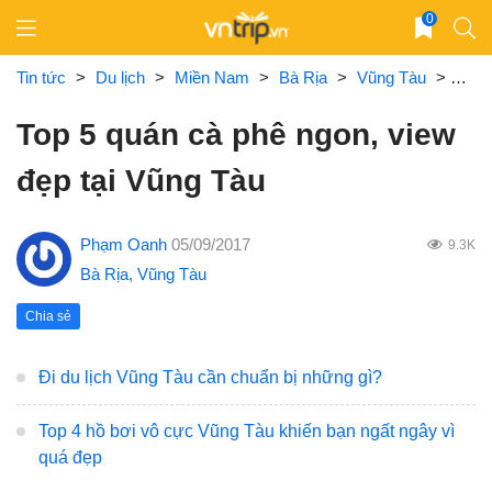
Skip
0
to
content
Tin tức
>
Du lịch
>
Miền Nam
>
Bà Rịa
>
Vũng Tàu
>
Top 
Top 5 quán cà phê ngon, view
đẹp tại Vũng Tàu
Phạm Oanh
05/09/2017
9.3K
Bà Rịa
,
Vũng Tàu
Chia sẻ
Đi du lịch Vũng Tàu cần chuẩn bị những gì?
Top 4 hồ bơi vô cực Vũng Tàu khiến bạn ngất ngây vì
quá đẹp