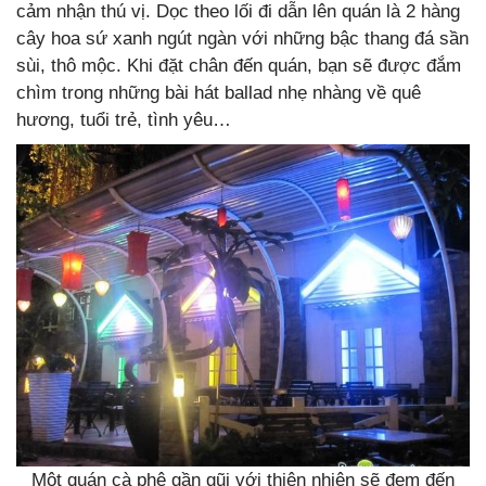
cảm nhận thú vị. Dọc theo lối đi dẫn lên quán là 2 hàng
cây hoa sứ xanh ngút ngàn với những bậc thang đá sần
sùi, thô mộc. Khi đặt chân đến quán, bạn sẽ được đắm
chìm trong những bài hát ballad nhẹ nhàng về quê
hương, tuổi trẻ, tình yêu…
Một quán cà phê gần gũi với thiên nhiên sẽ đem đến