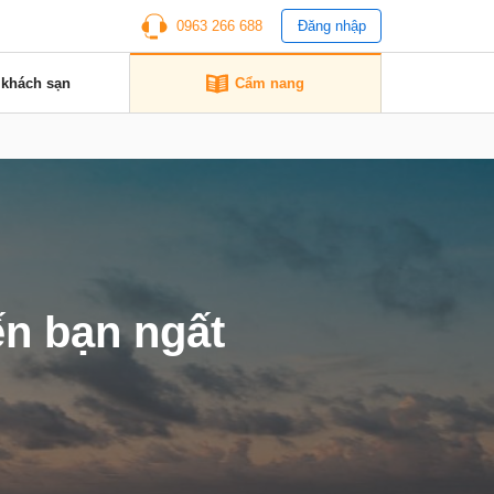
0963 266 688
Đăng nhập
 khách sạn
Cẩm nang
ến bạn ngất