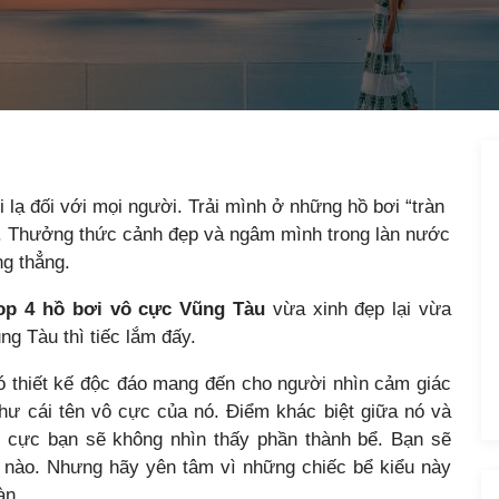
lạ đối với mọi người. Trải mình ở những hồ bơi “tràn
oa. Thưởng thức cảnh đẹp và ngâm mình trong làn nước
ng thẳng.
op 4 hồ bơi vô cực Vũng Tàu
vừa xinh đẹp lại vừa
ng Tàu thì tiếc lắm đấy.
ó thiết kế độc đáo mang đến cho người nhìn cảm giác
hư cái tên vô cực của nó. Điểm khác biệt giữa nó và
ô cực bạn sẽ không nhìn thấy phần thành bể. Bạn sẽ
c nào. Nhưng hãy yên tâm vì những chiếc bể kiểu này
àn.