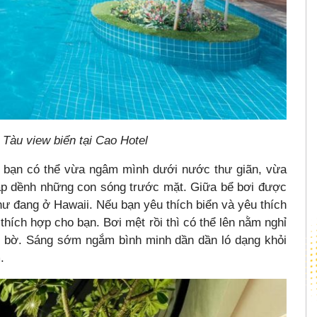
Tàu view biển tại Cao Hotel
c bạn có thể vừa ngâm mình dưới nước thư giãn, vừa
dập dềnh những con sóng trước mặt. Giữa bể bơi được
hư đang ở Hawaii. Nếu bạn yêu thích biển và yêu thích
m thích hợp cho bạn. Bơi mệt rồi thì có thể lên nằm nghỉ
ên bờ. Sáng sớm ngắm bình minh dần dần ló dạng khỏi
.