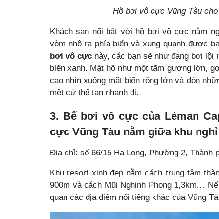
Hồ bơi vô cực Vũng Tàu cho
Khách sạn nổi bật với hồ bơi vô cực nằm nga
vòm nhô ra phía biển và xung quanh được bao
bơi vô cực
này, các bạn sẽ như đang bơi lội n
biển xanh. Mặt hồ như một tấm gương lớn, go
cao nhìn xuống mặt biển rộng lớn và đón nhữn
mệt cứ thế tan nhanh đi.
3. Bể bơi vô cực của Léman Ca
cực Vũng Tàu nằm giữa khu ngh
Địa chỉ: số 66/15 Hạ Long, Phường 2, Thành 
Khu resort xinh đẹp nằm cách trung tâm th
900m và cách Mũi Nghinh Phong 1,3km… Nếu 
quan các địa điểm nổi tiếng khác của Vũng Tà