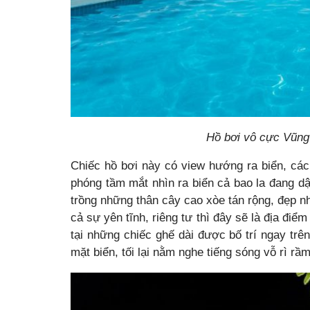
Hồ bơi vô cực Vũng 
Chiếc hồ bơi này có view hướng ra biển, cá
phóng tầm mắt nhìn ra biển cả bao la đang 
trồng những thân cây cao xòe tán rộng, đẹp n
cả sự yên tĩnh, riêng tư thì đây sẽ là địa điể
tại những chiếc ghế dài được bố trí ngay tr
mặt biển, tối lại nằm nghe tiếng sóng vỗ rì rầm