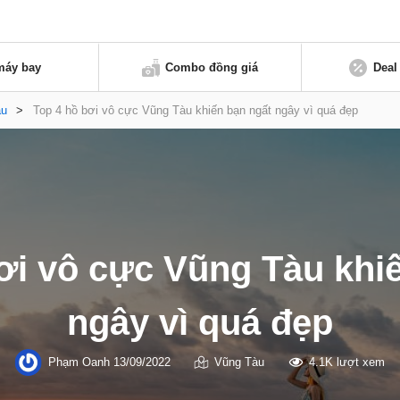
máy bay
Combo đồng giá
Deal
àu
>
Top 4 hồ bơi vô cực Vũng Tàu khiến bạn ngất ngây vì quá đẹp
ơi vô cực Vũng Tàu khi
ngây vì quá đẹp
Phạm Oanh
13/09/2022
Vũng Tàu
4.1K lượt xem