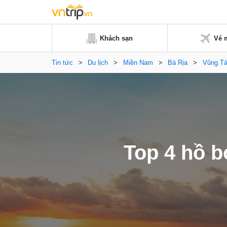
Khách sạn
Vé 
Tin tức
>
Du lịch
>
Miền Nam
>
Bà Rịa
>
Vũng T
Top 4 hồ b