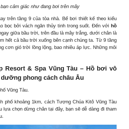
 bạn cảm giác như đang bơi trên mây
y trên tầng 9 của tòa nhà. Bể bơi thiết kế theo kiểu
 bọc bởi vách ngăn thủy tinh trong suốt. Đến với
hồ
gay giữa bầu trời, trên đầu là mây trắng, dưới chân là
m hết cả bầu trời xuống bên cạnh chúng ta. Từ 9 tầng
g cơn gió trời lồng lộng, bao nhiêu áp lực. Những mỏi
p Resort & Spa Vũng Tàu – Hồ bơi vô
ỉ dưỡng phong cách châu Âu
phố Vũng Tàu.
ành phố khoảng 1km, cách Tượng Chúa Kitô Vũng Tàu
lựa chọn dừng chân tại đây, bạn sẽ dễ dàng đi tham
u.