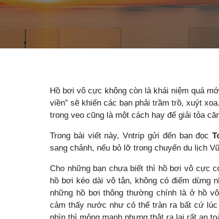
Hồ bơi vô cực không còn là khái niệm quá mới 
viền” sẽ khiến các bạn phải trầm trồ, xuýt x
trong veo cũng là một cách hay để giải tỏa că
Trong bài viết này, Vntrip gửi đến bạn đọc
T
sang chảnh, nếu bỏ lỡ trong chuyến du lịch Vũ
Cho những bạn chưa biết thì hồ bơi vô cực c
hồ bơi kéo dài vô tận, không có điểm dừng n
những hồ bơi thông thường chính là ở hồ v
cảm thấy nước như có thể tràn ra bất cứ lú
nhìn thì mỏng manh nhưng thật ra lại rất an to