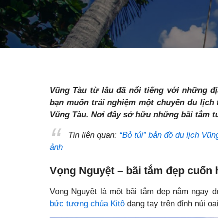
Vũng Tàu từ lâu đã nổi tiếng với những đ
bạn muốn trải nghiệm một chuyến du lịch t
Vũng Tàu. Nơi đây sở hữu những bãi tắm t
Tin liên quan:
“Bỏ túi” bản đồ du lịch Vũn
ảnh
Vọng Nguyệt – bãi tắm đẹp cuốn 
Vọng Nguyệt là một bãi tắm đẹp nằm ngay 
bức tượng chúa Kitô
dang tay trên đỉnh núi oai