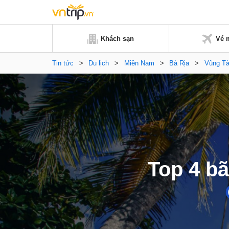
Khách sạn
Vé 
Tin tức
>
Du lịch
>
Miền Nam
>
Bà Rịa
>
Vũng T
Top 4 b