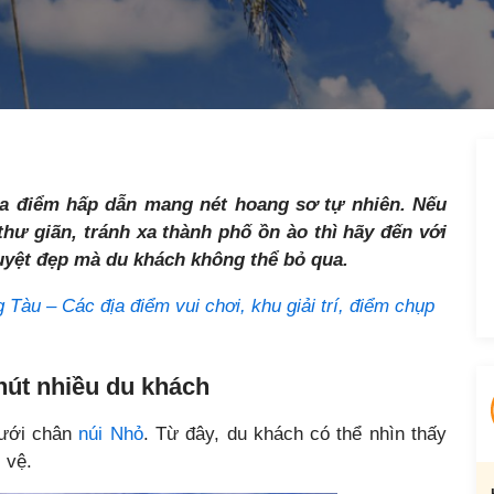
ịa điểm hấp dẫn mang nét hoang sơ tự nhiên. Nếu
hư giãn, tránh xa thành phố ồn ào thì hãy đến với
uyệt đẹp mà du khách không thể bỏ qua.
g Tàu – Các địa điểm vui chơi, khu giải trí, điểm chụp
hút nhiều du khách
dưới chân
núi Nhỏ
. Từ đây, du khách có thể nhìn thấy
 vệ.