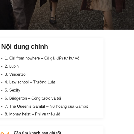
Nội dung chính
1. Girl from nowhere – Cô gái đến từ hư vô
2. Lupin
3. Vincenzo
4. Law school – Trường Luật
5. Sexify
6. Bridgerton – Công tước và tôi
7. The Queen’s Gambit – Nữ hoàng của Gambit
8. Money heist – Phi vụ triệu đô
9. Peaky Blinders – Bóng ma Anh Quốc
10. Breaking bad – Biến chất
Cần tìm khách sạn giá tốt