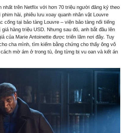
 nhất trên Netflix với hơn 70 triệu người đăng ký theo
ại phim hài, phiêu lưu xoay quanh nhân vật Louvre
 cổng tại bảo tàng Louvre – viện bảo tàng nổi tiếng
ị giá hàng triệu USD. Nhưng sau đó, anh bắt đầu lên
iá của Marie Antoinette được triển lãm nơi đây. Tuy
 cho cha mình, tìm kiếm bằng chứng cho thấy ông vô
 cách mờ ám ở trong tù, ông từng bị vu oan và kết án