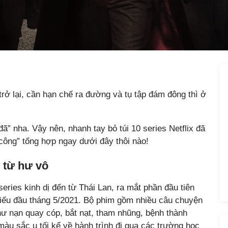
rở lại, cần hạn chế ra đường và tụ tập đám đông thì ở
đã” nha. Vậy nên, nhanh tay bỏ túi 10 series Netflix đã
công” tổng hợp ngay dưới đây thôi nào!
n từ hư vô
eries kinh dị đến từ Thái Lan, ra mắt phần đầu tiên
iếu đầu tháng 5/2021. Bộ phim gồm nhiều câu chuyện
ư nạn quay cóp, bắt nạt, tham nhũng, bệnh thành
màu sắc u tối kể về hành trình đi qua các trường học