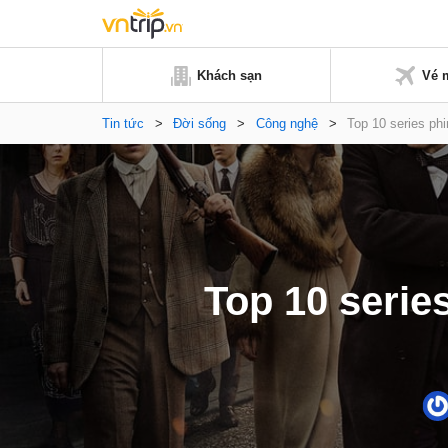
Khách sạn
Vé 
Tin tức
>
Đời sống
>
Công nghệ
>
Top 10 series phi
Top 10 series