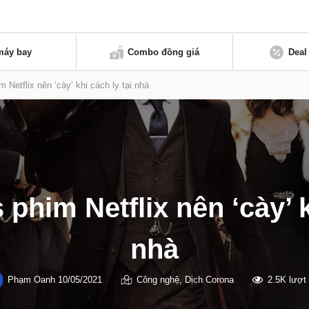
máy bay
Combo đồng giá
Deal
m Netflix nên ‘cày’ khi cách ly tại nhà
 phim Netflix nên ‘cày’ k
nhà
Phạm Oanh
10/05/2021
Công nghệ
,
Dịch Corona
2.5K lượt