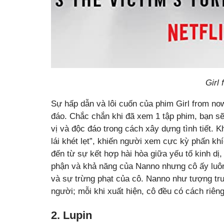
Girl
Sự hấp dẫn và lôi cuốn của phim Girl from no
đáo. Chắc chắn khi đã xem 1 tập phim, bạn sẽ
vị và độc đáo trong cách xây dựng tình tiết. 
lái khét lẹt”, khiến người xem cực kỳ phấn khí
đến từ sự kết hợp hài hòa giữa yếu tố kinh dị
phận và khả năng của Nanno nhưng cô ấy luô
và sự trừng phạt của cô. Nanno như tượng trư
người; mỗi khi xuất hiện, cô đều có cách riêng
2. Lupin