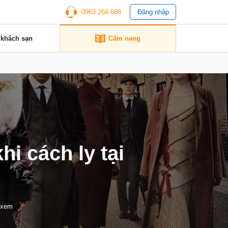
0963 266 688
Đăng nhập
 khách sạn
Cẩm nang
hi cách ly tại
 xem