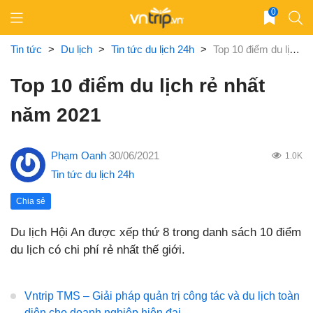
Skip
0
to
content
Tin tức
>
Du lịch
>
Tin tức du lịch 24h
>
Top 10 điểm du lịch rẻ nhất năm 2021
Top 10 điểm du lịch rẻ nhất
năm 2021
Phạm Oanh
30/06/2021
1.0K
Tin tức du lịch 24h
Chia sẻ
Du lịch Hội An được xếp thứ 8 trong danh sách 10 điểm
du lịch có chi phí rẻ nhất thế giới.
Vntrip TMS – Giải pháp quản trị công tác và du lịch toàn
diện cho doanh nghiệp hiện đại