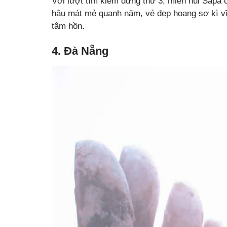
Với lượt tìm kiếm đứng thứ 3, miền núi Sapa có 
hậu mát mẻ quanh năm, vẻ đẹp hoang sơ kì vĩ,
tâm hồn.
4. Đà Nẵng