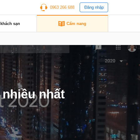
0963 266 688
Đăng nhập
 khách sạn
Cẩm nang
 nhiều nhất