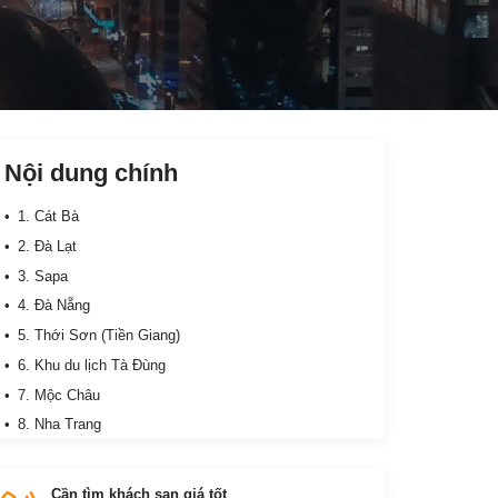
Nội dung chính
1. Cát Bà
2. Đà Lạt
3. Sapa
4. Đà Nẵng
5. Thới Sơn (Tiền Giang)
6. Khu du lịch Tà Đùng
7. Mộc Châu
8. Nha Trang
9. Sầm Sơn
10. Cô Tô
Cần tìm khách sạn giá tốt