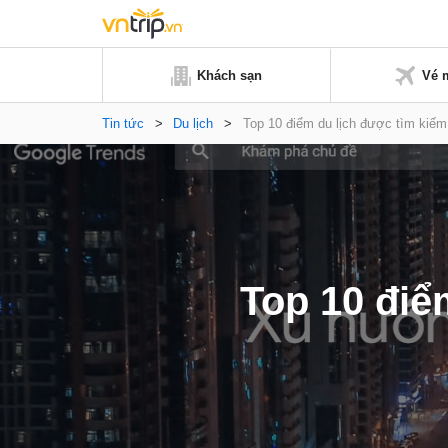
Khách sạn
Vé 
Tin tức
>
Du lịch
>
Top 10 điểm du lịch được tìm kiếm
Top 10 điể