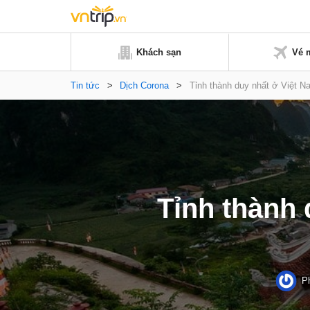
Khách sạn
Vé 
Tin tức
>
Dịch Corona
>
Tỉnh thành duy nhất ở Việt Na
Tỉnh thành 
P