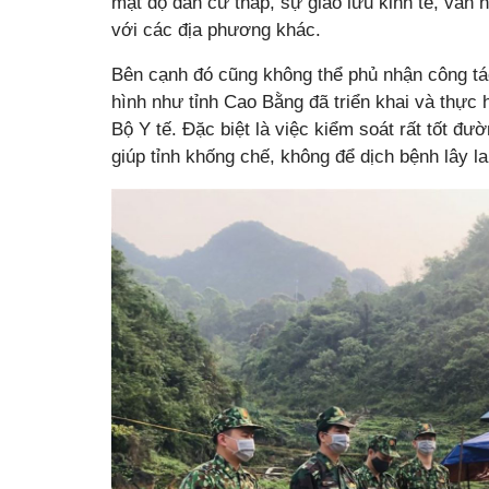
mật độ dân cư thấp, sự giao lưu kinh tế, văn 
với các địa phương khác.
Bên cạnh đó cũng không thể phủ nhận công tác
hình như tỉnh Cao Bằng đã triển khai và thực 
Bộ Y tế. Đặc biệt là việc kiểm soát rất tốt đ
giúp tỉnh khống chế, không để dịch bệnh lây l