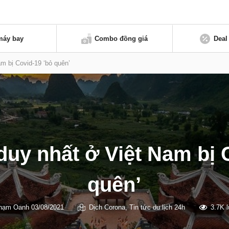
máy bay
Combo đồng giá
Deal
m bị Covid-19 ‘bỏ quên’
duy nhất ở Việt Nam bị 
quên’
hạm Oanh
03/08/2021
Dịch Corona
,
Tin tức du lịch 24h
3.7K 