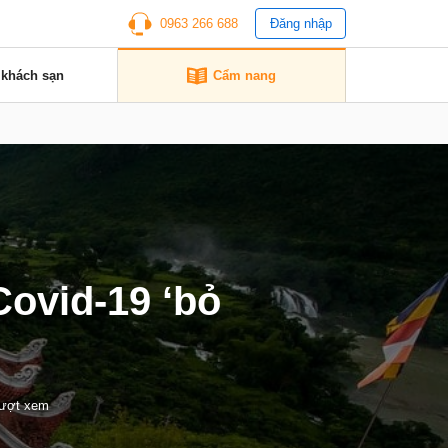
0963 266 688
Đăng nhập
 khách sạn
Cẩm nang
Covid-19 ‘bỏ
lượt xem