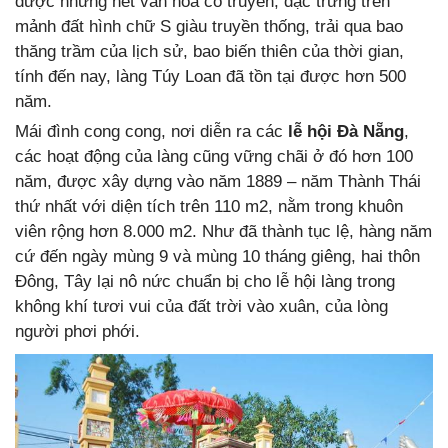
được những nét văn hóa cổ truyền, đặc trưng trên
mảnh đất hình chữ S giàu truyền thống, trải qua bao
thăng trầm của lịch sử, bao biến thiên của thời gian,
tính đến nay, làng Túy Loan đã tồn tại được hơn 500
năm.
Mái đình cong cong, nơi diễn ra các
lễ hội Đà Nẵng
,
các hoạt động của làng cũng vững chãi ở đó hơn 100
năm, được xây dựng vào năm 1889 – năm Thành Thái
thứ nhất với diện tích trên 110 m2, nằm trong khuôn
viên rộng hơn 8.000 m2. Như đã thành tục lệ, hàng năm
cứ đến ngày mùng 9 và mùng 10 tháng giêng, hai thôn
Đông, Tây lại nô nức chuẩn bị cho lễ hội làng trong
không khí tươi vui của đất trời vào xuân, của lòng
người phơi phới.