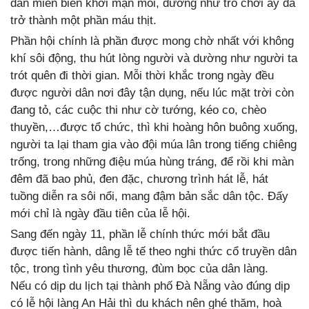
dân miền biển khơi mặn mòi, dường như trò chơi ấy đã
trở thành một phần máu thịt.
Phần hội chính là phần được mong chờ nhất với không
khí sôi động, thu hút lòng người và dường như người ta
trót quên đi thời gian. Mỗi thời khắc trong ngày đều
được người dân nơi đây tận dụng, nếu lúc mặt trời còn
đang tỏ, các cuộc thi như cờ tướng, kéo co, chèo
thuyền,…được tổ chức, thì khi hoàng hôn buông xuống,
người ta lại tham gia vào đội múa lân trong tiếng chiêng
trống, trong những điệu múa hùng tráng, để rồi khi màn
đêm đã bao phủ, đen đặc, chương trình hát lễ, hát
tuồng diễn ra sôi nổi, mang đậm bản sắc dân tộc. Đấy
mới chỉ là ngày đầu tiên của lễ hội.
Sang đến ngày 11, phần lễ chính thức mới bắt đầu
được tiến hành, dâng lễ tế theo nghi thức cổ truyền dân
tộc, trong tình yêu thương, đùm bọc của dân làng.
Nếu có dịp du lịch tại thành phố Đà Nẵng vào đúng dịp
có lễ hội làng An Hải thì du khách nên ghé thăm, hoà