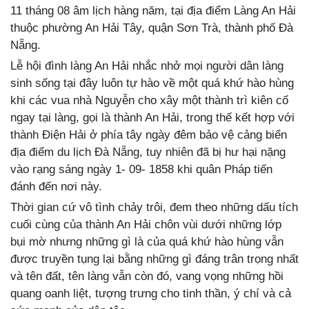
11 tháng 08 âm lịch hàng năm, tại địa điểm Làng An Hải
thuộc phường An Hải Tây, quận Sơn Trà, thành phố Đà
Nẵng.
Lễ hội đình làng An Hải nhắc nhở mọi người dân làng
sinh sống tại đây luôn tự hào về một quá khứ hào hùng
khi các vua nhà Nguyễn cho xây một thành trì kiên cố
ngay tại làng, gọi là thành An Hải, trong thế kết hợp với
thành Điện Hải ở phía tây ngày đêm bảo vệ cảng biển
địa điểm du lịch Đà Nẵng, tuy nhiên đã bị hư hại nặng
vào rạng sáng ngày 1- 09- 1858 khi quân Pháp tiến
đánh đến nơi này.
Thời gian cứ vô tình chảy trôi, đem theo những dấu tích
cuối cùng của thành An Hải chôn vùi dưới những lớp
bụi mờ nhưng những gì là của quá khứ hào hùng vẫn
được truyền tụng lại bằng những gì đáng trân trọng nhất
và tên đất, tên làng vẫn còn đó, vang vọng những hồi
quang oanh liệt, tượng trưng cho tinh thần, ý chí và cả