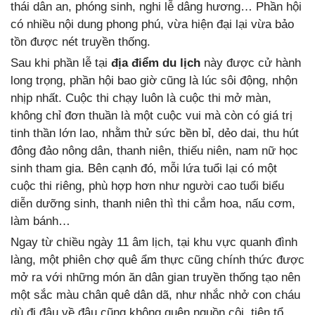
thái dân an, phóng sinh, nghi lễ dâng hương… Phần hội
có nhiều nội dung phong phú, vừa hiện đại lại vừa bảo
tồn được nét truyền thống.
Sau khi phần lễ tại
địa điểm du lịch
này được cử hành
long trọng, phần hội bao giờ cũng là lúc sôi động, nhộn
nhịp nhất. Cuộc thi chạy luôn là cuộc thi mở màn,
không chỉ đơn thuần là một cuộc vui mà còn có giá trị
tinh thần lớn lao, nhằm thử sức bền bỉ, dẻo dai, thu hút
đông đảo nông dân, thanh niên, thiếu niên, nam nữ học
sinh tham gia. Bên cạnh đó, mỗi lứa tuổi lại có một
cuộc thi riêng, phù hợp hơn như người cao tuổi biểu
diễn dưỡng sinh, thanh niên thì thi cắm hoa, nấu cơm,
làm bánh…
Ngay từ chiều ngày 11 âm lịch, tại khu vực quanh đình
làng, một phiên chợ quê ẩm thực cũng chính thức được
mở ra với những món ăn dân gian truyền thống tạo nên
một sắc màu chân quê dân dã, như nhắc nhở con cháu
dù đi đâu về đâu cũng không quên nguồn cội, tiên tổ.