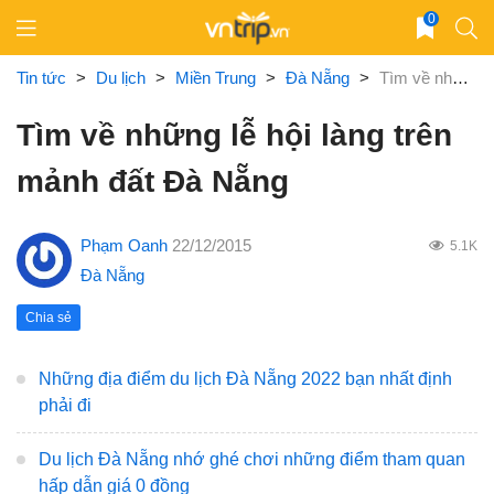
Skip
0
to
content
Tin tức
>
Du lịch
>
Miền Trung
>
Đà Nẵng
>
Tìm về những lễ hội làng trên mảnh đất Đà Nẵng
Tìm về những lễ hội làng trên
mảnh đất Đà Nẵng
Phạm Oanh
22/12/2015
5.1K
Đà Nẵng
Chia sẻ
Những địa điểm du lịch Đà Nẵng 2022 bạn nhất định
phải đi
Du lịch Đà Nẵng nhớ ghé chơi những điểm tham quan
hấp dẫn giá 0 đồng