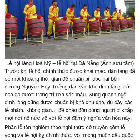
Lễ hội làng Hoà Mỹ – lễ hội tại Đà Nẵng (Ảnh sưu tầm)
Trước khi lễ hội chính thức được khai mạc, dân làng đã
có một khoảng thời gian để chuẩn bị, dọc hai bên
đường Nguyễn Huy Tưởng dẫn vào khu đình làng, cờ
hoa đã được trang trí rợp sắc màu. Xung quanh ngôi
đình làng cũng được chuẩn bị khá chu đáo, đủ đầy các
lễ phẩm, không gian… để chào đón dòng người ở khắp
mọi nơi nô nức về với lễ hội đậm ý nghĩa văn hóa này.
Phần lễ tôn nghiêm theo nghi thức cổ truyền gồm lễ
vọng và lễ hội kỵ chính thức, với mong muốn cầu quốc