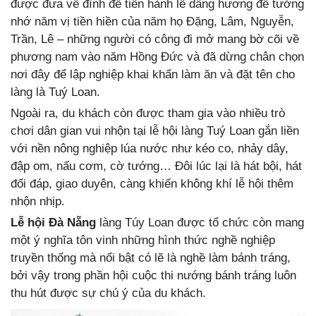
được đưa về đình để tiến hành lễ dâng hương để tưởng
nhớ năm vị tiền hiền của năm họ Đặng, Lâm, Nguyễn,
Trần, Lê – những người có công đi mở mang bờ cõi về
phương nam vào năm Hồng Đức và đã dừng chân chọn
nơi đây để lập nghiệp khai khẩn làm ăn và đặt tên cho
làng là Tuý Loan.
Ngoài ra, du khách còn được tham gia vào nhiều trò
chơi dân gian vui nhộn tại lễ hội làng Tuý Loan gắn liền
với nền nông nghiệp lúa nước như kéo co, nhảy dây,
đập om, nấu cơm, cờ tướng… Đôi lúc lại là hát bội, hát
đối đáp, giao duyên, càng khiến không khí lễ hội thêm
nhộn nhịp.
Lễ hội Đà Nẵng
làng Túy Loan được tổ chức còn mang
một ý nghĩa tôn vinh những hình thức nghề nghiệp
truyền thống mà nổi bật có lẽ là nghề làm bánh tráng,
bởi vậy trong phần hội cuộc thi nướng bánh tráng luôn
thu hút được sự chú ý của du khách.