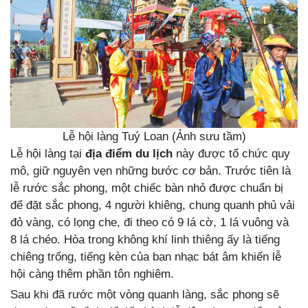
Lễ hội làng Tuý Loan (Ảnh sưu tầm)
Lễ hội làng tại
địa điểm du lịch
này được tổ chức quy
mô, giữ nguyên vẹn những bước cơ bản. Trước tiên là
lễ rước sắc phong, một chiếc bàn nhỏ được chuẩn bị
để đặt sắc phong, 4 người khiêng, chung quanh phủ vải
đỏ vàng, có lọng che, đi theo có 9 lá cờ, 1 lá vuông và
8 lá chéo. Hòa trong không khí linh thiêng ấy là tiếng
chiêng trống, tiếng kèn của ban nhạc bát âm khiến lễ
hội càng thêm phần tôn nghiêm.
Sau khi đã rước một vòng quanh làng, sắc phong sẽ