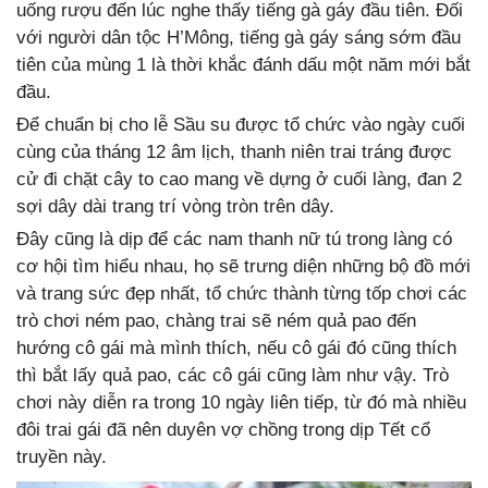
uống rượu đến lúc nghe thấy tiếng gà gáy đầu tiên. Đối
với người dân tộc H’Mông, tiếng gà gáy sáng sớm đầu
tiên của mùng 1 là thời khắc đánh dấu một năm mới bắt
đầu.
Để chuẩn bị cho lễ Sầu su được tổ chức vào ngày cuối
cùng của tháng 12 âm lịch, thanh niên trai tráng được
cử đi chặt cây to cao mang về dựng ở cuối làng, đan 2
sợi dây dài trang trí vòng tròn trên dây.
Đây cũng là dịp để các nam thanh nữ tú trong làng có
cơ hội tìm hiểu nhau, họ sẽ trưng diện những bộ đồ mới
và trang sức đẹp nhất, tổ chức thành từng tốp chơi các
trò chơi ném pao, chàng trai sẽ ném quả pao đến
hướng cô gái mà mình thích, nếu cô gái đó cũng thích
thì bắt lấy quả pao, các cô gái cũng làm như vậy. Trò
chơi này diễn ra trong 10 ngày liên tiếp, từ đó mà nhiều
đôi trai gái đã nên duyên vợ chồng trong dịp Tết cổ
truyền này.