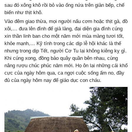
sau đó xông khô rồi bỏ vào ống nứa trên giàn bếp, chế
biến như thịt khô.
Vào đêm giao thừa, mọi người nấu cơm hoặc thịt gà, đồ
xôi,… đưa lên đình để già làng, đại diện gia đình cúng
xin thần linh ban cho một năm mới mùa màng tươi tốt,
khỏe mạnh,… Kỹ tính trong các dịp lễ hội khác là thế
nhưng trong dịp Tết, người Cơ Tu lại không kiêng kỵ gì.
Khi cúng xong, đồng bào quây quần bên nhau, cùng
nâng rượu chúc phúc năm mới. Họ ôn lại những cái khổ
cực của ngày hôm qua, ca ngợi cuộc sống ấm no, đầy
đủ của ngày hôm nay để giáo dục con cháu.