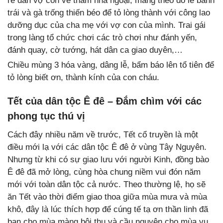
rể dẫn vợ con về thăm nhà ngoại, mang theo đồ lễ bánh
trái và gà trống thiến béo để tỏ lòng thành với công lao
dưỡng dục của cha mẹ với vợ con của mình. Trai gái
trong làng tổ chức chơi các trò chơi như đánh yến,
đánh quay, cờ tướng, hát dân ca giao duyên,…
Chiều mùng 3 hóa vàng, dâng lễ, bẩm báo lên tổ tiên để
tỏ lòng biết ơn, thành kính của con cháu.
Tết của dân tộc Ê đê – Đắm chìm với các
phong tục thú vị
Cách đây nhiều năm về trước, Tết cổ truyền là một
điều mới lạ với các dân tộc Ê đê ở vùng Tây Nguyên.
Nhưng từ khi có sự giao lưu với người Kinh, đồng bào
Ê đê đã mở lòng, cùng hòa chung niềm vui đón năm
mới với toàn dân tộc cả nước. Theo thường lệ, họ sẽ
ăn Tết vào thời điểm giao thoa giữa mùa mưa và mùa
khô, đây là lúc thích hợp để cúng tế tạ ơn thần linh đã
ban cho mùa màng bội thu và cầu nguyện cho mùa vụ