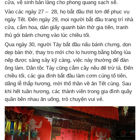
cửa, vệ sinh bản làng cho phong quang sạch sẽ.
Vào các ngày 27 – 28, họ bắt đầu thịt lợn để phục vụ
ngày Tết. Đến ngày 29, mọi người bắt đầu trang trí nhà
cửa, cắm hoa, dán giấy quanh bàn thờ gia tiên, tranh
thủ gói bánh chưng vào lúc chiều tối.
Qua ngày 30, người Tày bắt đầu nấu bánh chưng, dọn
dẹp bàn thờ, thay tro mới cho lọ hương bằng bông lúa
nếp được sàng sảy kỹ càng, việc này thường để đàn
ông làm. Dân tộc Tày cũng cắm cây nêu để trừ tà. Đến
chiều tối, các gia đình bắt đầu làm cơm cúng tổ tiên,
dâng lễ thắp hương, mời thổ thần về ăn Tết cùng. Sau
khi hết tuần hương, các thành viên trong gia đình quây
quần bên nhau ăn uống, trò chuyện vui vẻ.