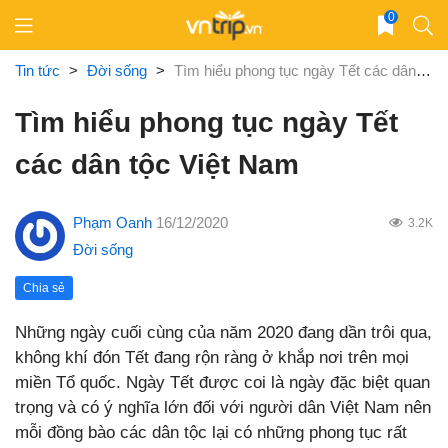
Skip
0
to
content
Tin tức
>
Đời sống
>
Tìm hiểu phong tục ngày Tết các dân tộc Việt Nam
Tìm hiểu phong tục ngày Tết
các dân tộc Việt Nam
Phạm Oanh
16/12/2020
3.2K
Đời sống
Chia sẻ
Những ngày cuối cùng của năm 2020 đang dần trôi qua,
không khí đón Tết đang rộn ràng ở khắp nơi trên mọi
miền Tổ quốc. Ngày Tết được coi là ngày đặc biệt quan
trọng và có ý nghĩa lớn đối với người dân Việt Nam nên
mỗi đồng bào các dân tộc lại có những phong tục rất