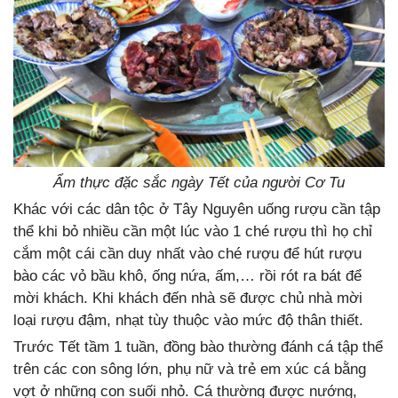
Ẩm thực đặc sắc ngày Tết của người Cơ Tu
Khác với các dân tộc ở Tây Nguyên uống rượu cần tập
thể khi bỏ nhiều cần một lúc vào 1 ché rượu thì họ chỉ
cắm một cái cần duy nhất vào ché rượu để hút rượu
bào các vỏ bầu khô, ống nứa, ấm,… rồi rót ra bát để
mời khách. Khi khách đến nhà sẽ được chủ nhà mời
loại rượu đậm, nhạt tùy thuộc vào mức độ thân thiết.
Trước Tết tầm 1 tuần, đồng bào thường đánh cá tập thể
trên các con sông lớn, phụ nữ và trẻ em xúc cá bằng
vợt ở những con suối nhỏ. Cá thường được nướng,