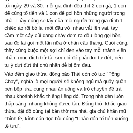
tối ngày 29 và 30, mỗi gia đình đều thịt 2 con gà, 1 con
để cúng tổ tiên và 1 con để gọi hồn những người trong
nhà. Thầy cúng sẽ lấy của mỗi người trong gia đình 1
chiếc áo rồi bó lại một đầu với nhau vắt lên vai, tay
cầm một cây củi đang cháy đem ra đầu làng gọi hồn,
sau đó lại gọi một lần nữa ở chân cầu thang. Cuối cùng,
thầy cúng buộc một sợi chỉ đen vào tay mỗi thành viên
nhằm mục đích trừ tà, sợi chỉ đó phải đợi tự đứt, nếu
tự ý dựt đứt thì chủ nhân dễ bị ốm đau.
Vào đêm giao thừa, đồng bào Thái còn có tục “Pông
Chay”, nghĩa là mọi người sẽ không ngủ mà quây quần
bên bếp lửa, cùng nhau ăn uống và trò chuyện để trải
nhau khoảnh khắc thiêng liêng đó. Trong nhà đèn luôn
thắp sáng, nhang không được tàn. Đúng thời khắc giao
thừa, đặt đồ cúng tại bàn thờ ma nhà, gia chủ khăn mũ
chỉnh tề, kính cẩn đọc bài cúng “Chào đón tổ tiên xuống
tề tựu”.