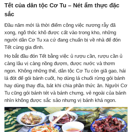
Tết của dân tộc Cơ Tu – Nét ẩm thực đặc
sắc
Đầu năm mới là thời điểm công việc nương rẫy đã
xong, ngô thóc khô được cất vào trong kho, những
người dân Cơ Tu xa cứ đang chuẩn bị về nhà để đón
Tết cùng gia đình.
Họ bắt đầu đón Tết bằng việc ủ rượu cần, rượu cần ủ
càng lâu vị càng nồng đượm, được nước và thơm
ngon. Không những thế, dân tộc Cơ Tu còn giã gạo, hái
lá đót để gói bánh cuốt, họ dùng lá chuối rừng gói bánh
hay dùng thay đĩa, bát khi chia phần thức ăn. Người Cơ
Tu cũng gói bánh tét và bánh chưng, vẻ ngoài của bánh
nhìn không được sắc sảo nhưng vị bánh khá ngon.