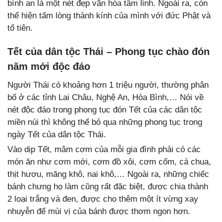
bình an là một nét đẹp văn hóa tâm linh. Ngoài ra, còn
thể hiện tấm lòng thành kính của mình với đức Phật và
tổ tiên.
Tết của dân tộc Thái – Phong tục chào đón
năm mới độc đáo
Người Thái có khoảng hơn 1 triệu người, thường phân
bố ở các tỉnh Lai Châu, Nghệ An, Hòa Bình,… Nói về
nét độc đáo trong phong tục đón Tết của các dân tộc
miền núi thì không thể bỏ qua những phong tục trong
ngày Tết của dân tộc Thái.
Vào dịp Tết, mâm cơm của mỗi gia đình phải có các
món ăn như cơm mới, cơm đồ xôi, cơm cốm, cá chua,
thịt hươu, măng khô, nai khô,… Ngoài ra, những chiếc
bánh chưng họ làm cũng rất đặc biệt, được chia thành
2 loại trắng và đen, được cho thêm một ít vừng xay
nhuyễn để mùi vị của bánh được thơm ngon hơn.