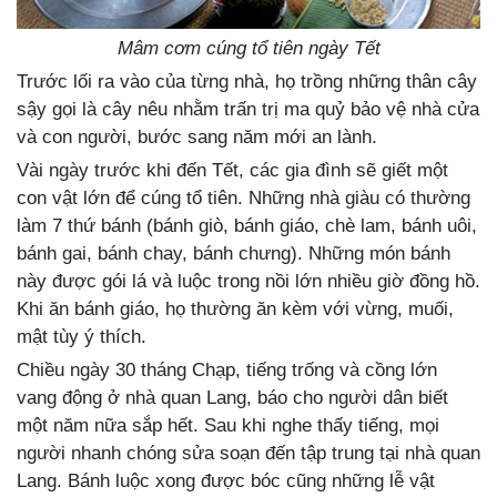
Mâm cơm cúng tổ tiên ngày Tết
Trước lối ra vào của từng nhà, họ trồng những thân cây
sậy gọi là cây nêu nhằm trấn trị ma quỷ bảo vệ nhà cửa
và con người, bước sang năm mới an lành.
Vài ngày trước khi đến Tết, các gia đình sẽ giết một
con vật lớn để cúng tổ tiên. Những nhà giàu có thường
làm 7 thứ bánh (bánh giò, bánh giáo, chè lam, bánh uôi,
bánh gai, bánh chay, bánh chưng). Những món bánh
này được gói lá và luộc trong nồi lớn nhiều giờ đồng hồ.
Khi ăn bánh giáo, họ thường ăn kèm với vừng, muối,
mật tùy ý thích.
Chiều ngày 30 tháng Chạp, tiếng trống và cồng lớn
vang động ở nhà quan Lang, báo cho người dân biết
một năm nữa sắp hết. Sau khi nghe thấy tiếng, mọi
người nhanh chóng sửa soạn đến tập trung tại nhà quan
Lang. Bánh luộc xong được bóc cũng những lễ vật