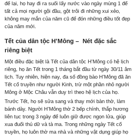
để lại, họ hay đi ra suối lấy nước vào ngày mùng 1 để
tất cả mọi người gội đầu, gột trôi đi những xui xẻo,
không may mắn của năm cũ để đón những điều tốt đẹp
của năm mới.
Tết của dân tộc H’Mông – Nét đặc sắc
riêng biệt
Một điều đặc biệt là Tết của dân tộc H’Mông có hệ lịch
riêng, họ ăn Tết trong 1 tháng bắt đầu từ ngày 30/11 âm
lịch. Tuy nhiên, hiện nay, đa số đồng bào H’Mông đã ăn
Tết cổ truyền như người Kinh, trừ một phần nhỏ người
Mông ở Mộc Châu vẫn duy trì theo hệ lịch của họ.
Trước Tết, họ sẽ sửa sang và thay mới bàn thờ, làm
bánh dày. Người H’Mông thờ 2 bếp chính, thắp hương
liên tục trong 3 ngày để luôn giữ được ngọn lửa, giúp
xua đuổi thú dữ và tà ma. Trong những ngày Tết cổ
truyền, họ luôn thờ ma nhà và những vật dụng giúp họ