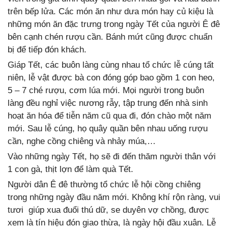
trên bếp lửa. Các món ăn như dưa món hay củ kiệu là
những món ăn đặc trưng trong ngày Tết của người Ê đê
bên cạnh chén rượu cần. Bánh mứt cũng được chuẩn
bị để tiếp đón khách.
Giáp Tết, các buôn làng cùng nhau tổ chức lễ cúng tất
niên, lễ vật được bà con đóng góp bao gồm 1 con heo,
5 – 7 ché rượu, cơm lúa mới. Mọi người trong buôn
làng đều nghỉ việc nương rẫy, tập trung đến nhà sinh
hoạt ăn hóa để tiễn năm cũ qua đi, đón chào một năm
mới. Sau lễ cúng, họ quây quần bên nhau uống rượu
cần, nghe cồng chiêng và nhảy múa,…
Vào những ngày Tết, họ sẽ đi đến thăm người thân với
1 con gà, thịt lợn để làm quà Tết.
Người dân Ê đê thường tổ chức lễ hội cồng chiêng
trong những ngày đầu năm mới. Không khí rộn ràng, vui
tươi giúp xua đuổi thú dữ, se duyên vợ chồng, được
xem là tín hiệu đón giao thừa, là ngày hội đầu xuân. Lễ