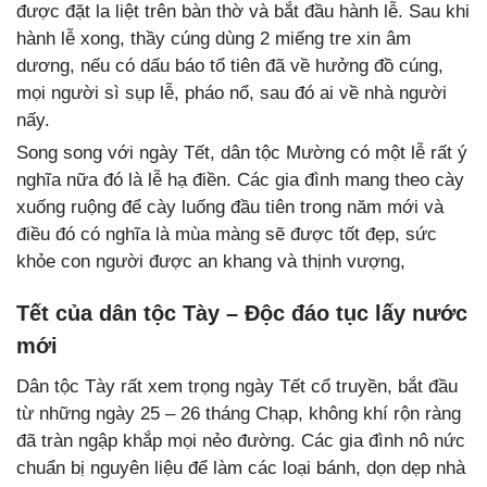
được đặt la liệt trên bàn thờ và bắt đầu hành lễ. Sau khi
hành lễ xong, thầy cúng dùng 2 miếng tre xin âm
dương, nếu có dấu báo tổ tiên đã về hưởng đồ cúng,
mọi người sì sụp lễ, pháo nổ, sau đó ai về nhà người
nấy.
Song song với ngày Tết, dân tộc Mường có một lễ rất ý
nghĩa nữa đó là lễ hạ điền. Các gia đình mang theo cày
xuống ruộng để cày luống đầu tiên trong năm mới và
điều đó có nghĩa là mùa màng sẽ được tốt đẹp, sức
khỏe con người được an khang và thịnh vượng,
Tết của dân tộc Tày – Độc đáo tục lấy nước
mới
Dân tộc Tày rất xem trọng ngày Tết cổ truyền, bắt đầu
từ những ngày 25 – 26 tháng Chạp, không khí rộn ràng
đã tràn ngập khắp mọi nẻo đường. Các gia đình nô nức
chuẩn bị nguyên liệu để làm các loại bánh, dọn dẹp nhà