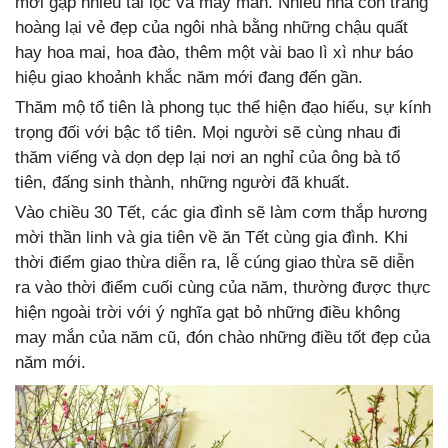
mới gặp nhiều tài lộc và may mắn. Nhiều nhà còn trang
hoàng lại vẻ đẹp của ngôi nhà bằng những chậu quất
hay hoa mai, hoa đào, thêm một vài bao lì xì như báo
hiệu giao khoảnh khắc năm mới đang đến gần.
Thăm mộ tổ tiên là phong tục thể hiện đạo hiếu, sự kính
trọng đối với bậc tổ tiên. Mọi người sẽ cùng nhau đi
thăm viếng và dọn dẹp lại nơi an nghỉ của ông bà tổ
tiên, đấng sinh thành, những người đã khuất.
Vào chiều 30 Tết, các gia đình sẽ làm cơm thắp hương
mời thần linh và gia tiên về ăn Tết cùng gia đình. Khi
thời điểm giao thừa diễn ra, lễ cúng giao thừa sẽ diễn
ra vào thời điểm cuối cùng của năm, thường được thực
hiện ngoài trời với ý nghĩa gạt bỏ những điều không
may mắn của năm cũ, đón chào những điều tốt đẹp của
năm mới.