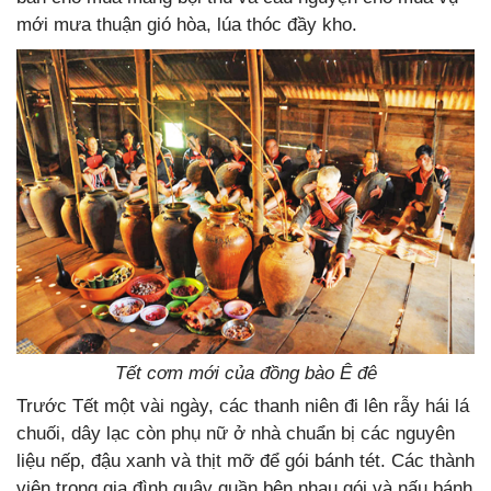
mới mưa thuận gió hòa, lúa thóc đầy kho.
Tết cơm mới của đồng bào Ê đê
Trước Tết một vài ngày, các thanh niên đi lên rẫy hái lá
chuối, dây lạc còn phụ nữ ở nhà chuẩn bị các nguyên
liệu nếp, đậu xanh và thịt mỡ để gói bánh tét. Các thành
viên trong gia đình quây quần bên nhau gói và nấu bánh