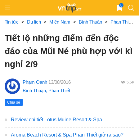
Skip
0
to
content
Tin tức
>
Du lịch
>
Miền Nam
>
Bình Thuận
>
Phan Thiết
>
Tiết lộ những điểm đến độc
đáo của Mũi Né phù hợp với kì
nghỉ 2/9
Phạm Oanh
13/08/2016
5.6K
Bình Thuận
,
Phan Thiết
Chia sẻ
Review chi tiết Lotus Muine Resort & Spa
Aroma Beach Resort & Spa Phan Thiết giờ ra sao?