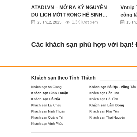
ATADI.VN – MỞ RA KỶ NGUYÊN
Vntrip 
DU LỊCH MỚI TRONG HỆ SINH
công tá
THÁI VNTRIP
doanh 
1.3K lượt xem
23 Th12, 2025
15 Th
Các khách sạn phù hợp với bạn!
Khách sạn theo Tỉnh Thành
Khách sạn An Giang
Khách sạn Bà Rịa - Vũng Tàu
Khách sạn Bình Thuận
Khách sạn Cần Thơ
Khách sạn Hà Nội
Khách sạn Hà Tĩnh
Khách sạn Lai Châu
Khách sạn Lâm Đồng
Khách sạn Ninh Thuận
Khách sạn Phú Yên
Khách sạn Quảng Trị
Khách sạn Thái Nguyên
Khách sạn Vĩnh Phúc