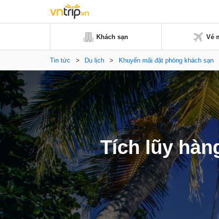
Khách sạn
Vé 
Tin tức
>
Du lịch
>
Khuyến mãi đặt phòng khách sạn
Tích lũy hà