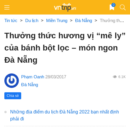
Skip
0
to
content
Tin tức
>
Du lịch
>
Miền Trung
>
Đà Nẵng
>
Thưởng thức hương vị “mê ly” của bánh bột lọc – món ngon Đà Nẵng
Thưởng thức hương vị “mê ly”
của bánh bột lọc – món ngon
Đà Nẵng
Phạm Oanh
28/03/2017
6.1K
Đà Nẵng
Chia sẻ
Những địa điểm du lịch Đà Nẵng 2022 bạn nhất định
phải đi