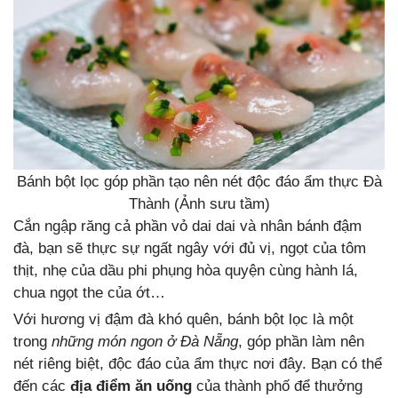
Bánh bột lọc góp phần tạo nên nét độc đáo ẩm thực Đà
Thành (Ảnh sưu tầm)
Cắn ngập răng cả phần vỏ dai dai và nhân bánh đậm
đà, bạn sẽ thực sự ngất ngây với đủ vị, ngọt của tôm
thịt, nhẹ của dầu phi phụng hòa quyện cùng hành lá,
chua ngọt the của ớt…
Với hương vị đậm đà khó quên, bánh bột lọc là một
trong
những món ngon ở Đà Nẵng
, góp phần làm nên
nét riêng biệt, độc đáo của ẩm thực nơi đây. Bạn có thể
đến các
địa điểm ăn uống
của thành phố để thưởng