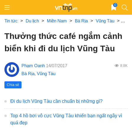
Skip
0
to
content
Tin tức
>
Du lịch
>
Miền Nam
>
Bà Rịa
>
Vũng Tàu
>
Thưở
Thưởng thức café ngắm cảnh
biển khi đi du lịch Vũng Tàu
Phạm Oanh
14/07/2017
8.8K
Bà Rịa
,
Vũng Tàu
Chia sẻ
Đi du lịch Vũng Tàu cần chuẩn bị những gì?
Top 4 hồ bơi vô cực Vũng Tàu khiến bạn ngất ngây vì
quá đẹp