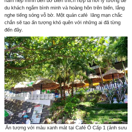
nằm nép mình bên bờ biển thích hợp là nơi lý tưởng để
du khách ngắm bình minh và hoàng hôn trên biển, lắng
nghe tiếng sóng vỗ bờ. Một quán café lãng mạn chắc
chắn sẽ tạo ấn tượng khó quên với những ai đã từng
đến đây.
Ấn tượng với màu xanh mát tại Café Ô Cấp 1 (ảnh sưu