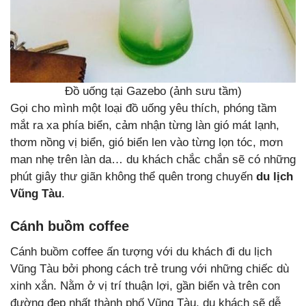
Đồ uống tại Gazebo (ảnh sưu tầm)
Gọi cho mình một loại đồ uống yêu thích, phóng tầm
mắt ra xa phía biển, cảm nhận từng làn gió mát lạnh,
thơm nồng vị biển, gió biển len vào từng lọn tóc, mơn
man nhẹ trên làn da… du khách chắc chắn sẽ có những
phút giây thư giãn không thể quên trong chuyến
du lịch
Vũng Tàu
.
Cánh buồm coffee
Cánh buồm coffee ấn tượng với du khách đi du lịch
Vũng Tàu bởi phong cách trẻ trung với những chiếc dù
xinh xắn. Nằm ở vị trí thuận lợi, gần biển và trên con
đường đẹp nhất thành phố Vũng Tàu, du khách sẽ dễ