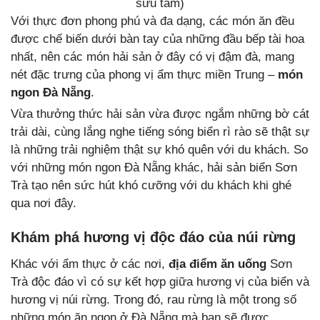
sưu tầm)
Với thực đơn phong phú và đa dạng, các món ăn đều
được chế biến dưới bàn tay của những đầu bếp tài hoa
nhất, nên các món hải sản ở đây có vị đậm đà, mang
nét đặc trưng của phong vị ẩm thực miền Trung –
món
ngon Đà Nẵng
.
Vừa thưởng thức hải sản vừa được ngắm những bờ cát
trải dài, cùng lắng nghe tiếng sóng biển rì rào sẽ thật sự
là những trải nghiệm thật sự khó quên với du khách. So
với những món ngon Đà Nẵng khác, hải sản biển Sơn
Trà tạo nên sức hút khó cưỡng với du khách khi ghé
qua nơi đây.
Khám phá hương vị độc đáo của núi rừng
Khác với ẩm thực ở các nơi,
địa điểm ăn uống
Sơn
Trà độc đáo vì có sự kết hợp giữa hương vị của biển và
hương vị núi rừng. Trong đó, rau rừng là một trong số
những món ăn ngon ở Đà Nẵng mà bạn sẽ được