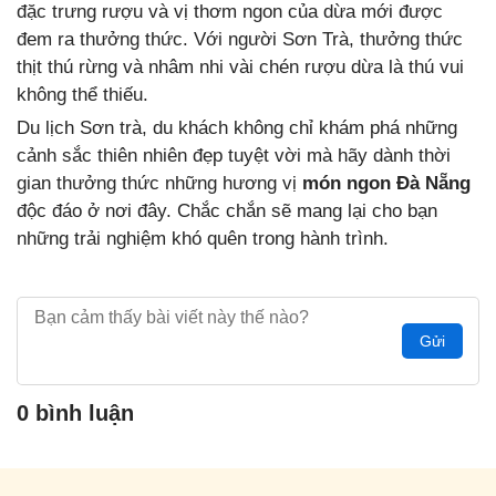
đặc trưng rượu và vị thơm ngon của dừa mới được
đem ra thưởng thức. Với người Sơn Trà, thưởng thức
thịt thú rừng và nhâm nhi vài chén rượu dừa là thú vui
không thể thiếu.
Du lịch Sơn trà, du khách không chỉ khám phá những
cảnh sắc thiên nhiên đẹp tuyệt vời mà hãy dành thời
gian thưởng thức những hương vị
món ngon Đà Nẵng
độc đáo ở nơi đây. Chắc chắn sẽ mang lại cho bạn
những trải nghiệm khó quên trong hành trình.
Gửi
0 bình luận