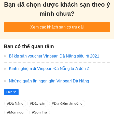
Bạn đã chọn được khách sạn theo ý
mình chưa?
Xem các khách sạn có ưu đãi
Bạn có thể quan tâm
Bí kíp săn voucher Vinpearl Đà Nẵng siêu rẻ 2021
Kinh nghiệm đi Vinpearl Đà Nẵng từ A đến Z
Những quán ăn ngon gần Vinpearl Đà Nẵng
Chia sẻ
Đà Nẵng
Đặc sản
Địa điểm ăn uống
Món ngon
Sơn Trà