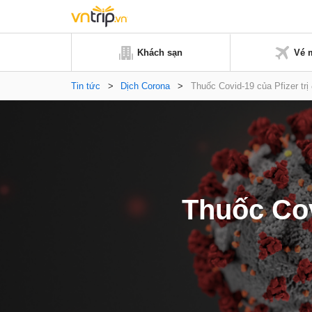
Khách sạn
Vé 
Tin tức
>
Dịch Corona
>
Thuốc Covid-19 của Pfizer tr
Thuốc Cov