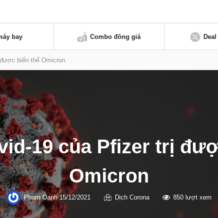
máy bay
Combo đồng giá
Deal
ị được biến thể Omicron
id-19 của Pfizer trị đượ
Omicron
Phạm Oanh
15/12/2021
Dịch Corona
850 lượt xem