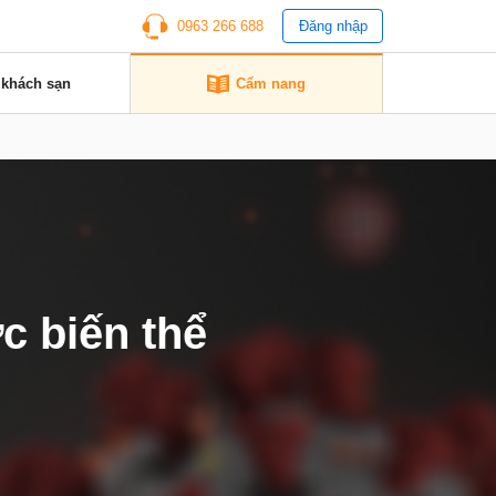
0963 266 688
Đăng nhập
 khách sạn
Cẩm nang
c biến thể