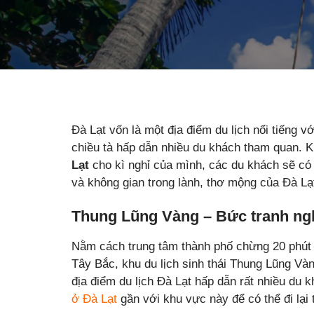
Đà Lạt vốn là một địa điểm du lịch nổi tiếng
chiều tà hấp dẫn nhiều du khách tham quan. 
Lạt
cho kì nghỉ của mình, các du khách sẽ có
và không gian trong lành, thơ mộng của Đà Lạt
Thung Lũng Vàng – Bức tranh ngh
Nằm cách trung tâm thành phố chừng 20 phút 
Tây Bắc, khu du lịch sinh thái Thung Lũng Và
địa điểm du lịch Đà Lạt hấp dẫn rất nhiều du
ở Đà Lạt
gần với khu vực này để có thể đi lại 