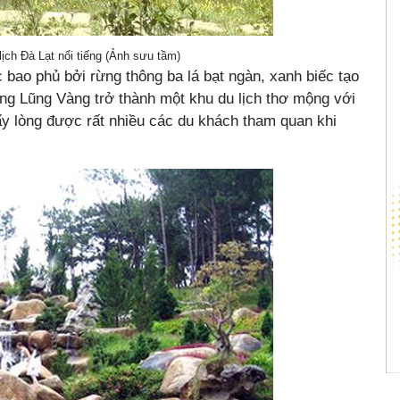
ịch Đà Lạt nổi tiếng (Ảnh sưu tầm)
bao phủ bởi rừng thông ba lá bạt ngàn, xanh biếc tạo
ng Lũng Vàng trở thành một khu du lịch thơ mộng với
lấy lòng được rất nhiều các du khách tham quan khi