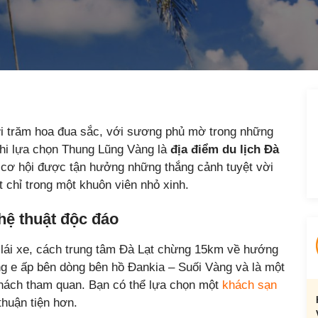
 với trăm hoa đua sắc, với sương phủ mờ trong những
Khi lựa chọn Thung Lũng Vàng là
địa điểm du lịch Đà
 cơ hội được tận hưởng những thắng cảnh tuyệt vời
 chỉ trong một khuôn viên nhỏ xinh.
ệ thuật độc đáo
lái xe, cách trung tâm Đà Lạt chừng 15km về hướng
ng e ấp bên dòng bên hồ Đankia – Suối Vàng và là một
 khách tham quan. Bạn có thể lựa chọn một
khách sạn
thuận tiện hơn.