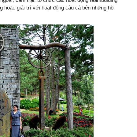
ngoại, cắm trại, tổ chức các hoạt động teambuiding
g hoặc giải trí với hoạt động câu cá bên những hồ