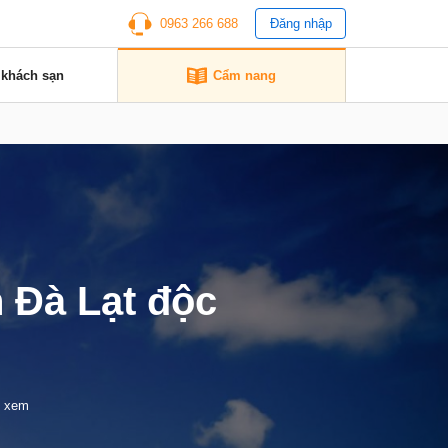
0963 266 688
Đăng nhập
 khách sạn
Cẩm nang
h Đà Lạt độc
t xem