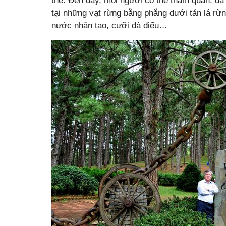
thể. Đến đây, mọi người có thể tham quan, dã 
tại những vạt rừng bằng phẳng dưới tán lá rừn
nước nhân tạo, cưỡi đà điểu…