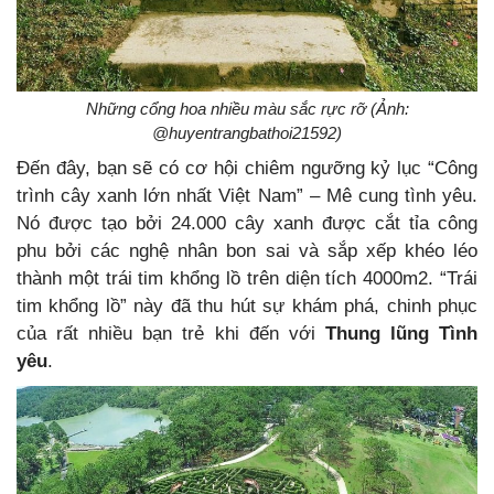
Những cổng hoa nhiều màu sắc rực rỡ (Ảnh:
@huyentrangbathoi21592)
Đến đây, bạn sẽ có cơ hội chiêm ngưỡng kỷ lục “Công
trình cây xanh lớn nhất Việt Nam” – Mê cung tình yêu.
Nó được tạo bởi 24.000 cây xanh được cắt tỉa công
phu bởi các nghệ nhân bon sai và sắp xếp khéo léo
thành một trái tim khổng lồ trên diện tích 4000m2. “Trái
tim khổng lồ” này đã thu hút sự khám phá, chinh phục
của rất nhiều bạn trẻ khi đến với
Thung lũng Tình
yêu
.