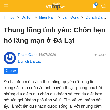
Skip
0
to
content
Tin tức
>
Du lịch
>
Miền Nam
>
Lâm Đồng
>
Du lịch Đà Lạt
Thung lũng tình yêu: Chốn hẹn
hò lãng mạn ở Đà Lạt
Phạm Oanh
16/07/2020
13.5K
Du lịch Đà Lạt
Chia sẻ
Đà Lạt đẹp một cách thơ mộng, quyến rũ, lung linh
trong sắc màu của ảo ảnh huyền thoại, phong phú bởi
những địa điểm níu chân du khách và còn da diết hơn
bởi tên gọi “thành phố tình yêu”. Tìm về với mảnh đất
ấy, là một lần du khách được sống lại với những cảm