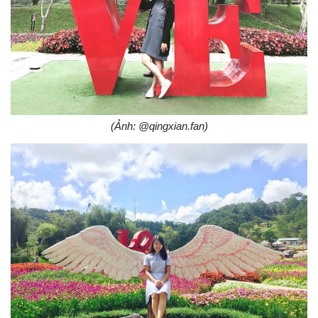
(Ảnh: @qingxian.fan)