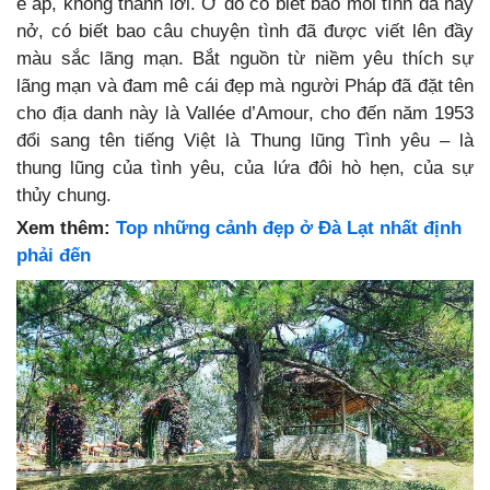
e ấp, không thành lời. Ở đó có biết bao mối tình đã nảy
nở, có biết bao câu chuyện tình đã được viết lên đầy
màu sắc lãng mạn. Bắt nguồn từ niềm yêu thích sự
lãng mạn và đam mê cái đẹp mà người Pháp đã đặt tên
cho địa danh này là Vallée d’Amour, cho đến năm 1953
đổi sang tên tiếng Việt là Thung lũng Tình yêu – là
thung lũng của tình yêu, của lứa đôi hò hẹn, của sự
thủy chung.
Xem thêm:
Top những cảnh đẹp ở Đà Lạt nhất định
phải đến