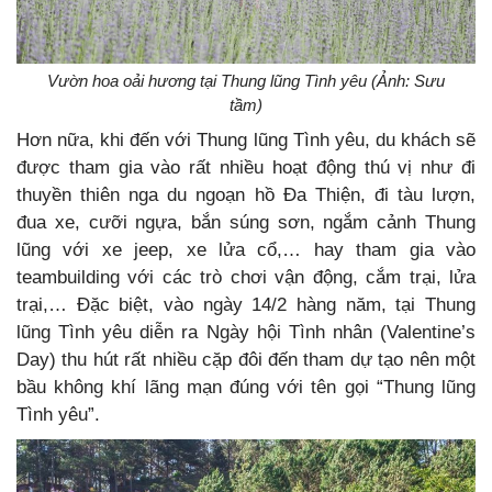
Vườn hoa oải hương tại Thung lũng Tình yêu (Ảnh: Sưu
tầm)
Hơn nữa, khi đến với Thung lũng Tình yêu, du khách sẽ
được tham gia vào rất nhiều hoạt động thú vị như đi
thuyền thiên nga du ngoạn hồ Đa Thiện, đi tàu lượn,
đua xe, cưỡi ngựa, bắn súng sơn, ngắm cảnh Thung
lũng với xe jeep, xe lửa cổ,… hay tham gia vào
teambuilding với các trò chơi vận động, cắm trại, lửa
trại,… Đặc biệt, vào ngày 14/2 hàng năm, tại Thung
lũng Tình yêu diễn ra Ngày hội Tình nhân (Valentine’s
Day) thu hút rất nhiều cặp đôi đến tham dự tạo nên một
bầu không khí lãng mạn đúng với tên gọi “Thung lũng
Tình yêu”.