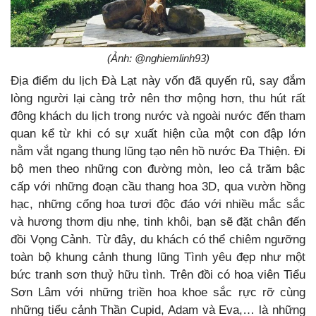
(Ảnh: @nghiemlinh93)
Địa điểm du lịch Đà Lạt này vốn đã quyến rũ, say đắm
lòng người lại càng trở nên thơ mộng hơn, thu hút rất
đông khách du lịch trong nước và ngoài nước đến tham
quan kể từ khi có sự xuất hiện của một con đập lớn
nằm vắt ngang thung lũng tạo nên hồ nước Đa Thiện. Đi
bộ men theo những con đường mòn, leo cả trăm bậc
cấp với những đoạn cầu thang hoa 3D, qua vườn hồng
hạc, những cổng hoa tươi độc đáo với nhiều mắc sắc
và hương thơm dịu nhẹ, tinh khôi, bạn sẽ đặt chân đến
đồi Vọng Cảnh. Từ đây, du khách có thể chiêm ngưỡng
toàn bộ khung cảnh thung lũng Tình yêu đẹp như một
bức tranh sơn thuỷ hữu tình. Trên đồi có hoa viên Tiểu
Sơn Lâm với những triền hoa khoe sắc rực rỡ cùng
những tiểu cảnh Thần Cupid, Adam và Eva,… là những