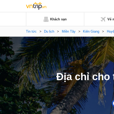
Khách sạn
Vé 
Tin tức
>
Du lịch
>
Miền Tây
>
Kiên Giang
>
Huy
Địa chỉ cho