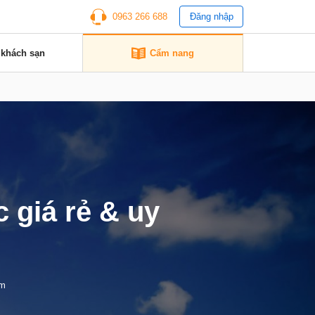
0963 266 688
Đăng nhập
 khách sạn
Cẩm nang
 giá rẻ & uy
em