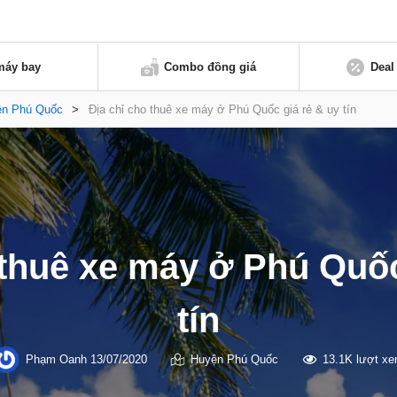
máy bay
Combo đồng giá
Deal
ện Phú Quốc
>
Địa chỉ cho thuê xe máy ở Phú Quốc giá rẻ & uy tín
 thuê xe máy ở Phú Quốc
tín
Phạm Oanh
13/07/2020
Huyện Phú Quốc
13.1K lượt x