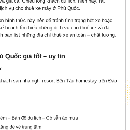
và giá cả. Chiều lòng khách du lịch, hiện nay, rất
dịch vụ cho thuê xe máy ở Phú Quốc.
 hình thức này nên để tránh tình trạng hết xe hoặc
kế hoạch tìm hiểu những dịch vụ cho thuê xe và đặt
 bạn list những địa chỉ thuê xe an toàn – chất lượng,
 Quốc giá tốt – uy tín
ốc
y khách sạn nhà nghỉ resort Bến Tàu homestay trên Đảo
hiểm – Bản đồ du lịch – Có sẵn áo mưa
xăng để về trung tâm