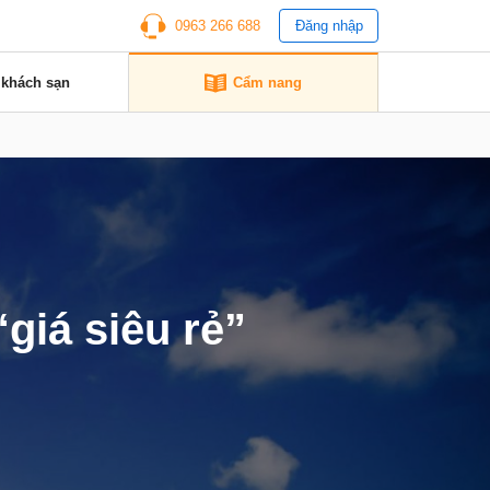
0963 266 688
Đăng nhập
 khách sạn
Cẩm nang
giá siêu rẻ”