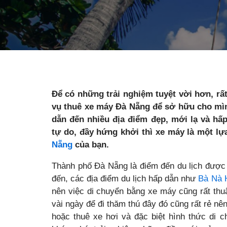
Để có những trải nghiệm tuyệt vời hơn, rấ
vụ thuê xe máy Đà Nẵng để sở hữu cho mìn
dẫn đến nhiều địa điểm đẹp, mới lạ và hấ
tự do, đầy hứng khởi thì xe máy là một l
Nẵng
của bạn.
Thành phố Đà Nẵng là điểm đến du lịch được 
đến, các địa điểm du lịch hấp dẫn như
Bà Nà H
nên việc di chuyển bằng xe máy cũng rất thuậ
vài ngày để đi thăm thú đây đó cũng rất rẻ nên
hoặc thuê xe hơi và đặc biệt hình thức di c