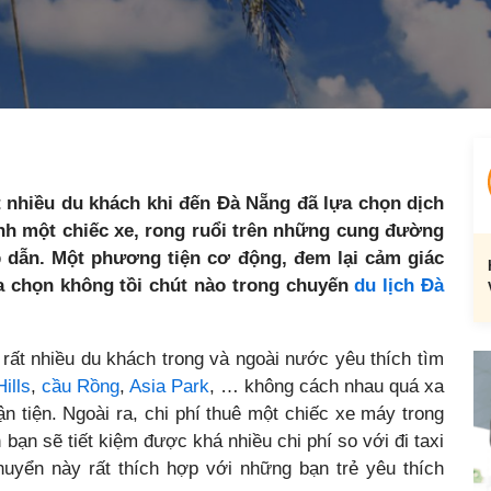
t nhiều du khách khi đến Đà Nẵng đã lựa chọn dịch
h một chiếc xe, rong ruổi trên những cung đường
p dẫn. Một phương tiện cơ động, đem lại cảm giác
ựa chọn không tồi chút nào trong chuyến
du lịch Đà
rất nhiều du khách trong và ngoài nước yêu thích tìm
ills
,
cầu Rồng
,
Asia Park
, … không cách nhau quá xa
n tiện. Ngoài ra, chi phí thuê một chiếc xe máy trong
 bạn sẽ tiết kiệm được khá nhiều chi phí so với đi taxi
huyển này rất thích hợp với những bạn trẻ yêu thích