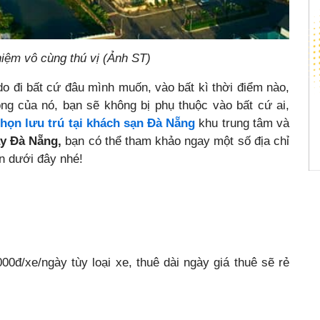
iệm vô cùng thú vị (Ảnh ST)
o đi bất cứ đâu mình muốn, vào bất kì thời điểm nào,
ng của nó, bạn sẽ không bị phụ thuộc vào bất cứ ai,
chọn lưu trú tại khách sạn Đà Nẵng
khu trung tâm và
áy Đà Nẵng,
bạn có thể tham khảo ngay một số địa chỉ
ọn dưới đây nhé!
0đ/xe/ngày tùy loại xe, thuê dài ngày giá thuê sẽ rẻ