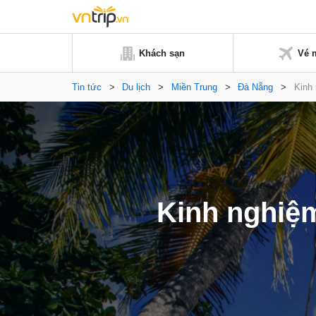
Khách sạn
Vé 
Tin tức
>
Du lịch
>
Miền Trung
>
Đà Nẵng
>
Kinh 
Kinh nghiệm