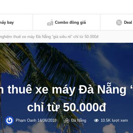
máy bay
Combo đồng giá
Deal
nghiệm thuê xe máy Đà Nẵng “giá siêu rẻ” chỉ từ 50.000đ
 thuê xe máy Đà Nẵng “
chỉ từ 50.000đ
Phạm Oanh
14/06/2018
Đà Nẵng
10.5K lượt xem