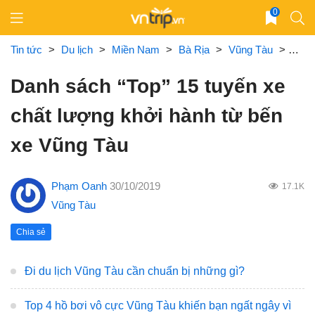
Skip
0
to
content
Tin tức
>
Du lịch
>
Miền Nam
>
Bà Rịa
>
Vũng Tàu
>
Danh
Danh sách “Top” 15 tuyến xe
chất lượng khởi hành từ bến
xe Vũng Tàu
Phạm Oanh
30/10/2019
17.1K
Vũng Tàu
Chia sẻ
Đi du lịch Vũng Tàu cần chuẩn bị những gì?
Top 4 hồ bơi vô cực Vũng Tàu khiến bạn ngất ngây vì