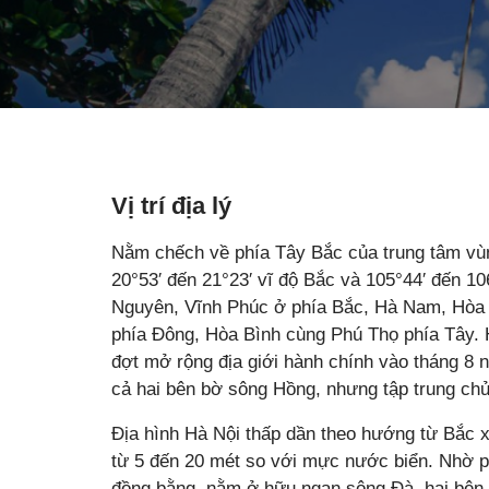
Vị trí địa lý
Nằm chếch về phía Tây Bắc của trung tâm vùn
20°53′ đến 21°23′ vĩ độ Bắc và 105°44′ đến 106
Nguyên, Vĩnh Phúc ở phía Bắc, Hà Nam, Hòa
phía Đông, Hòa Bình cùng Phú Thọ phía Tây.
đợt mở rộng địa giới hành chính vào tháng 8 
cả hai bên bờ sông Hồng, nhưng tập trung ch
Địa hình Hà Nội thấp dần theo hướng từ Bắc 
từ 5 đến 20 mét so với mực nước biển. Nhờ phù
đồng bằng, nằm ở hữu ngạn sông Đà, hai bên 