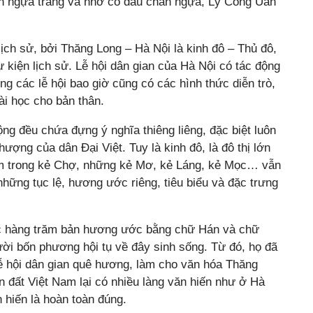
ch ngựa trắng và nhờ có dấu chân ngựa, Lý Công Uẩn
ịch sử, bởi Thăng Long – Hà Nội là kinh đô – Thủ đô,
ự kiện lịch sử. Lễ hội dân gian của Hà Nội có tác động
ong các lễ hội bao giờ cũng có các hình thức diễn trò,
ài học cho bản thân.
ộng đều chứa đựng ý nghĩa thiêng liêng, đặc biệt luôn
ợng của dân Đại Việt. Tuy là kinh đô, là đô thị lớn
m trong kẻ Chợ, những kẻ Mơ, kẻ Láng, kẻ Mọc… vẫn
những tục lệ, hương ước riêng, tiêu biểu và đặc trưng
ược hàng trăm bản hương ước bằng chữ Hán và chữ
ời bốn phương hội tụ về đây sinh sống. Từ đó, họ đã
ễ hội dân gian quê hương, làm cho văn hóa Thăng
 đất Việt Nam lại có nhiều làng văn hiến như ở Hà
n hiến là hoàn toàn đúng.