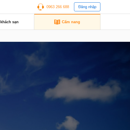
0963 266 688
Đăng nhập
 khách sạn
Cẩm nang