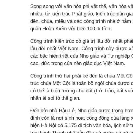
Song song với văn hóa phi vật thể, văn hóa v
nhiều, từ kiến trúc Phật giáo, kiến trúc dân gi
đền, chùa, miếu và các công trình nhà ở nằm rả
quận Hoàn Kiếm với hơn 100 di tích.
Công trình kiến trúc có giá trị lâu đời nhất 
lâu đời nhất Việt Nam. Công trình này được x
các bậc hiền triết của Nho giáo và Tư nghiệp
cao, đức trọng của nền giáo dục Việt Nam.
Công trình thứ hai phải kể đến là chùa Một Cộ
trúc chùa Một Cột là toàn bộ ngôi chùa được đ
có thể là biểu tượng cho đất (trời tròn, đất v
nhân ái soi tỏ thế gian.
Đến đời nhà Hậu Lê, Nho giáo được trọng hơn 
đình còn là nơi sinh hoạt cộng đồng của làng
hiện Hà Nội có 5.175 di tích văn hóa, lịch sử 
trở thành Thành phố dẫn đầu cả nước cả về số