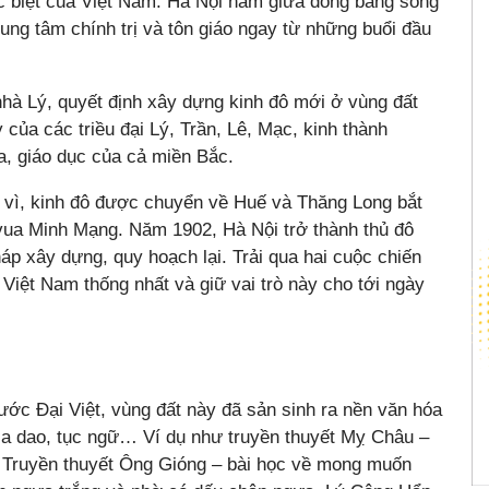
đặc biệt của Việt Nam. Hà Nội nằm giữa đồng bằng sông
ung tâm chính trị và tôn giáo ngay từ những buổi đầu
hà Lý, quyết định xây dựng kinh đô mới ở vùng đất
 của các triều đại Lý, Trần, Lê, Mạc, kinh thành
a, giáo dục của cả miền Bắc.
ị vì, kinh đô được chuyển về Huế và Thăng Long bắt
vua Minh Mạng. Năm 1902, Hà Nội trở thành thủ đô
 xây dựng, quy hoạch lại. Trải qua hai cuộc chiến
 Việt Nam thống nhất và giữ vai trò này cho tới ngày
ước Đại Việt, vùng đất này đã sản sinh ra nền văn hóa
, ca dao, tục ngữ… Ví dụ như truyền thuyết Mỵ Châu –
. Truyền thuyết Ông Gióng – bài học về mong muốn