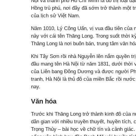
Nội và thành phố Hồ Chí Minh là đô thị loại 
Hồng trù phú, nơi đây đã sớm trở thành một tr
của lịch sử Việt Nam.
Năm 1010, Lý Công Uẩn, vị vua đầu tiên của n
này với cái tên Thăng Long. Trong suốt thời kỳ
Thăng Long là nơi buôn bán, trung tâm văn hó
Khi Tây Sơn rồi nhà Nguyễn lên nắm quyền tr
đầu mang tên Hà Nội từ năm 1831, dưới thời 
của Liên bang Đông Dương và được người Pháp
tranh, Hà Nội là thủ đô của miền Bắc rồi nước
nay.
Văn hóa
Trước khi Thăng Long trở thành kinh đô của n
dân gian với nhiều truyền thuyết, huyền tích
Trọng Thủy – bài học về chữ tín và cảnh giác