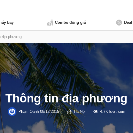
máy bay
Combo đồng giá
Deal
n địa phương
Thông tin địa phương
Phạm Oanh
09/12/2015
Hà Nội
4.7K lượt xem