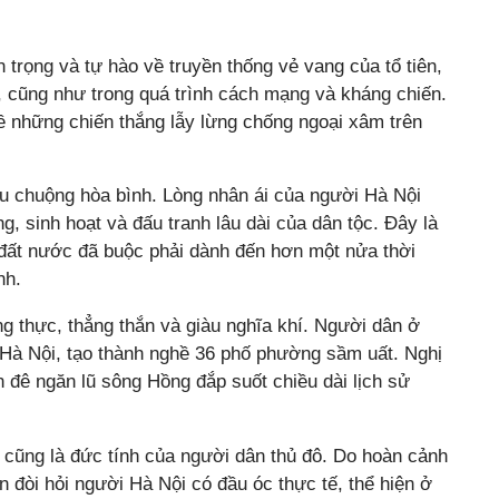
n trọng và tự hào về truyền thống vẻ vang của tổ tiên,
 cũng như trong quá trình cách mạng và kháng chiến.
về những chiến thắng lẫy lừng chống ngoại xâm trên
êu chuộng hòa bình. Lòng nhân ái của người Hà Nội
, sinh hoạt và đấu tranh lâu dài của dân tộc. Đây là
t đất nước đã buộc phải dành đến hơn một nửa thời
nh.
ung thực, thẳng thắn và giàu nghĩa khí. Người dân ở
Hà Nội, tạo thành nghề 36 phố phường sầm uất. Nghị
 đê ngăn lũ sông Hồng đắp suốt chiều dài lịch sử
 cũng là đức tính của người dân thủ đô. Do hoàn cảnh
 đòi hỏi người Hà Nội có đầu óc thực tế, thể hiện ở