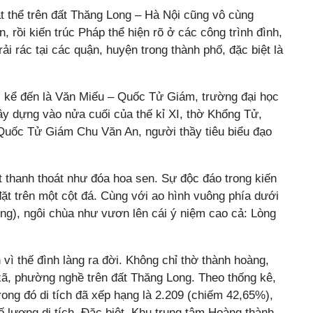
ật thể trên đất Thăng Long – Hà Nội cũng vô cùng
an, rồi kiến trúc Pháp thể hiện rõ ở các công trình đình,
i rác tại các quận, huyện trong thành phố, đặc biệt là
phải kể đến là Văn Miếu – Quốc Tử Giám, trường đại học
ây dựng vào nửa cuối của thế kỉ XI, thờ Khổng Tử,
 Quốc Tử Giám Chu Văn An, người thầy tiêu biểu đạo
t thanh thoát như đóa hoa sen. Sự độc đáo trong kiến
ặt trên một cột đá. Cùng với ao hình vuông phía dưới
uông), ngôi chùa như vươn lên cái ý niệm cao cả: Lòng
vì thế đình làng ra đời. Không chỉ thờ thành hoàng,
 xã, phường nghề trên đất Thăng Long. Theo thống kê,
trong đó di tích đã xếp hạng là 2.209 (chiếm 42,65%),
 lượng di tích. Đặc biệt, Khu trung tâm Hoàng thành