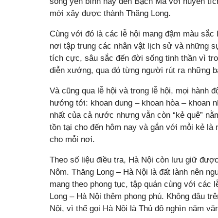
sống yên bình hay đền Bạch Mã với huyền tí
mới xây được thành Thăng Long.
Cùng với đó là các lễ hội mang đậm màu sắc l
nơi tập trung các nhân vật lịch sử và những s
tích cực, sâu sắc đến đời sống tinh thần vì tr
diễn xướng, qua đó từng người rút ra những b
Và cũng qua lễ hội và trong lễ hội, mọi hành đ
hướng tới: khoan dung – khoan hòa – khoan như
nhất của cả nước nhưng vẫn còn “kẻ quê” nằ
tồn tại cho đến hôm nay và gắn với mỗi kẻ là 
cho mỗi nơi.
Theo số liệu điều tra, Hà Nội còn lưu giữ đ
Nôm. Thăng Long – Hà Nội là đất lành nên ngư
mang theo phong tục, tập quán cùng với các l
Long – Hà Nội thêm phong phú. Không đâu trên
Nội, vì thế gọi Hà Nội là Thủ đô nghìn năm vă