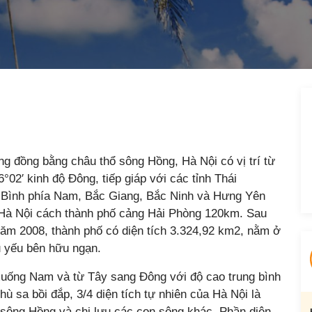
g đồng bằng châu thổ sông Hồng, Hà Nội có vị trí từ
°02′ kinh độ Đông, tiếp giáp với các tỉnh Thái
 Bình phía Nam, Bắc Giang, Bắc Ninh và Hưng Yên
 Hà Nội cách thành phố cảng Hải Phòng 120km. Sau
năm 2008, thành phố có diện tích 3.324,92 km2, nằm ở
ủ yếu bên hữu ngạn.
xuống Nam và từ Tây sang Đông với độ cao trung bình
 sa bồi đắp, 3/4 diện tích tự nhiên của Hà Nội là
sông Hồng và chi lưu các con sông khác. Phần diện