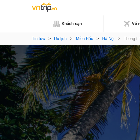
Khách sạn
Vé 
Tin tức
>
Du lịch
>
Miền Bắc
>
Hà Nội
>
Thông ti