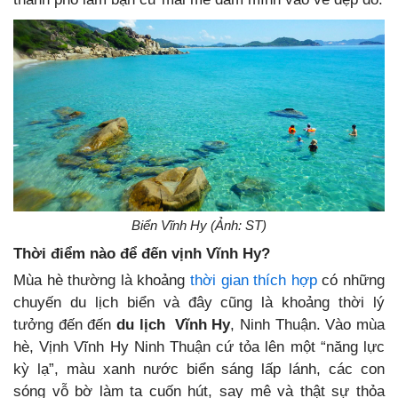
Biển Vĩnh Hy (Ảnh: ST)
Thời điểm nào để đến vịnh Vĩnh Hy?
Mùa hè thường là khoảng
thời gian thích hợp
có những
chuyến du lịch biển và đây cũng là khoảng thời lý
tưởng đến đến
du lịch Vĩnh Hy
, Ninh Thuận. Vào mùa
hè, Vịnh Vĩnh Hy Ninh Thuận cứ tỏa lên một “năng lực
kỳ lạ”, màu xanh nước biển sáng lấp lánh, các con
sóng vỗ bờ làm ta cuốn hút, say mê và thật sự thỏa