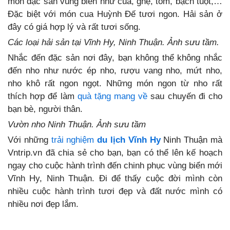
món đặc sản vùng biển như cua, ghẹ, tôm, bạch tuột,…
Đặc biệt với món cua Huỳnh Đế tươi ngon. Hải sản ở
đây có giá hợp lý và rất tươi sống.
Các loại hải sản tại Vĩnh Hy, Ninh Thuận. Ảnh sưu tầm.
Nhắc đến đặc sản nơi đây, bạn không thể không nhắc
đến nho như nước ép nho, rượu vang nho, mứt nho,
nho khô rất ngon ngọt. Những món ngon từ nho rất
thích hợp để làm
quà tặng mang về
sau chuyến đi cho
bạn bè, người thân.
Vườn nho Ninh Thuận. Ảnh sưu tầm
Với những
trải nghiệm
du lịch Vĩnh Hy
Ninh Thuận mà
Vntrip.vn đã chia sẻ cho bạn, bạn có thể lên kế hoạch
ngay cho cuộc hành trình đến chinh phục vùng biển mới
Vĩnh Hy, Ninh Thuận. Đi để thấy cuộc đời mình còn
nhiều cuộc hành trình tươi đẹp và đất nước mình có
nhiều nơi đẹp lắm.