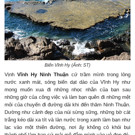
Biển Vĩnh Hy (Ảnh: ST)
Vịnh
Vĩnh Hy Ninh Thuận
cứ trầm mình trong lòng
nước xanh mát, sóng biển dạt dào của Vĩnh Hy như
mong muốn xua đi những nhọc nhằn của bạn sau
những giờ của công việc và làm bạn quên đi những mệt
mỏi của chuyến đi đường dài khi đến thăm Ninh Thuận.
Dường như cảnh đẹp của núi sừng sững, những bờ cát
trắng kéo dài xa tít và làn nước trong xanh làm bạn như
lạc vào một thiên đường, nơi ấy không có khói bụi
thành phố làm bạn cứ mải mê đắm mình vào vẻ đẹp đó.