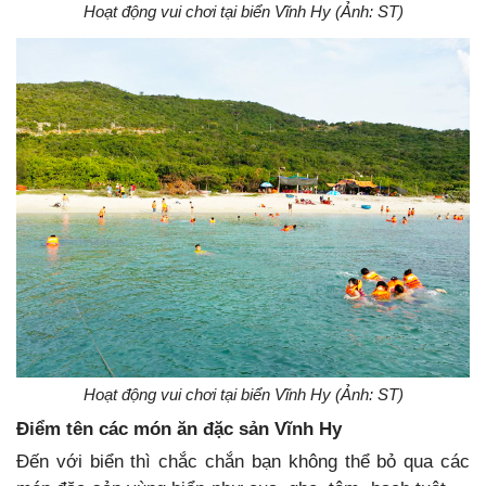
Hoạt động vui chơi tại biển Vĩnh Hy (Ảnh: ST)
Hoạt động vui chơi tại biển Vĩnh Hy (Ảnh: ST)
Đ
iểm tên các món
ă
n
đ
ặc sản V
ĩ
nh Hy
Đến với biển thì chắc chắn bạn không thể bỏ qua các