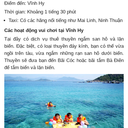
Điểm đến: Vĩnh Hy
Thời gian: Khoảng 1 tiếng 30 phút
Taxi: Có các hãng nổi tiếng như Mai Linh, Ninh Thuận
Các hoạt
đ
ộng vui ch
ơ
i tại V
ĩ
nh Hy
Tại đây có dịch vụ thuê thuyền ngắm san hô và lặn
biển. Đặc biệt, có loại thuyền đáy kính, bạn có thể vừa
ngồi trên tàu, vừa ngắm những rạn san hô dưới biển.
Thuyền sẽ đưa bạn đến Bãi Cóc hoặc bãi tắm Bà Điên
để tắm biển và lặn biển.