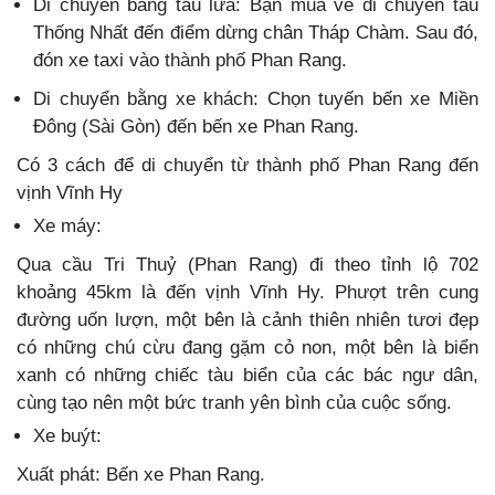
Di chuyển bằng tàu lửa: Bạn mua vé đi chuyến tàu
Thống Nhất đến điểm dừng chân Tháp Chàm. Sau đó,
đón xe taxi vào thành phố Phan Rang.
Di chuyển bằng xe khách: Chọn tuyến bến xe Miền
Đông (Sài Gòn) đến bến xe Phan Rang.
Có 3 cách để di chuyển từ thành phố Phan Rang đến
vịnh Vĩnh Hy
Xe máy:
Qua cầu Tri Thuỷ (Phan Rang) đi theo tỉnh lộ 702
khoảng 45km là đến vịnh Vĩnh Hy. Phượt trên cung
đường uốn lượn, một bên là cảnh thiên nhiên tươi đẹp
có những chú cừu đang gặm cỏ non, một bên là biển
xanh có những chiếc tàu biển của các bác ngư dân,
cùng tạo nên một bức tranh yên bình của cuộc sống.
Xe buýt:
Xuất phát: Bến xe Phan Rang.