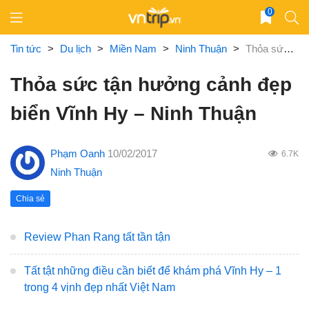
Skip
0
to
content
Tin tức
>
Du lịch
>
Miền Nam
>
Ninh Thuận
>
Thỏa sức tận hưởng cảnh đẹp biển Vĩnh Hy – Ninh Thuận
Thỏa sức tận hưởng cảnh đẹp
biển Vĩnh Hy – Ninh Thuận
Phạm Oanh
10/02/2017
6.7K
Ninh Thuận
Chia sẻ
Review Phan Rang tất tần tận
Tất tật những điều cần biết để khám phá Vĩnh Hy – 1
trong 4 vịnh đẹp nhất Việt Nam