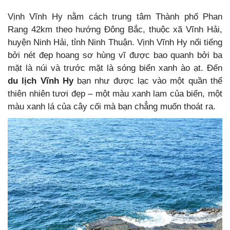
Vịnh Vĩnh Hy nằm cách trung tâm Thành phố Phan
Rang 42km theo hướng Đông Bắc, thuộc xã Vĩnh Hải,
huyện Ninh Hải, tỉnh Ninh Thuận. Vịnh Vĩnh Hy nổi tiếng
bởi nét đẹp hoang sơ hùng vĩ được bao quanh bởi ba
mặt là núi và trước mặt là sóng biển xanh ào ạt. Đến
du lịch Vĩnh Hy
bạn như được lạc vào một quần thể
thiên nhiên tươi đẹp – một màu xanh lam của biển, một
màu xanh lá của cây cối mà bạn chẳng muốn thoát ra.