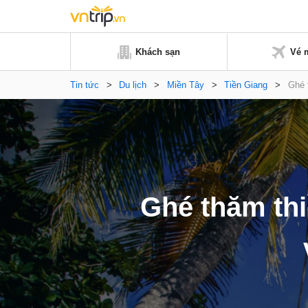
Khách sạn
Vé 
Tin tức
>
Du lịch
>
Miền Tây
>
Tiền Giang
>
Ghé 
Ghé thăm thi