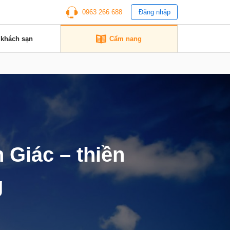
0963 266 688
Đăng nhập
 khách sạn
Cẩm nang
 Giác – thiền
g