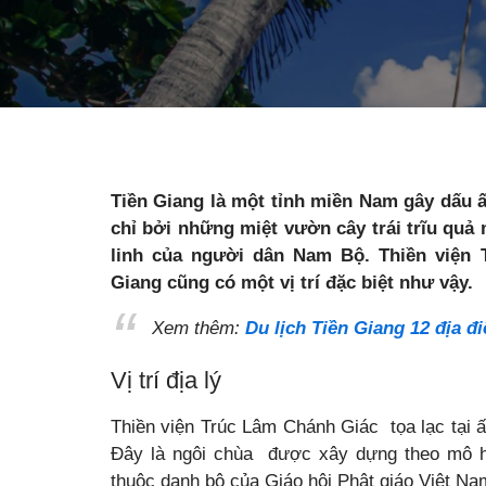
Tiền Giang là một tỉnh miền Nam gây dấu ấ
chỉ bởi những miệt vườn cây trái trĩu qu
linh của người dân Nam Bộ. Thiền viện 
Giang cũng có một vị trí đặc biệt như vậy.
Xem thêm:
Du lịch Tiền Giang
12 địa đ
Vị trí địa lý
Thiền viện Trúc Lâm Chánh Giác
tọa lạc tại 
Đây là ngôi chùa được xây dựng theo mô hì
thuộc danh bộ của Giáo hội Phật giáo Việt Na