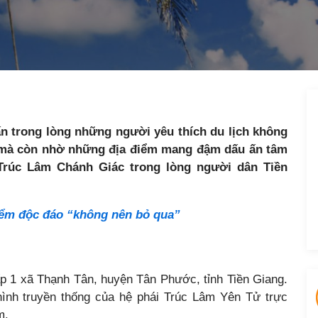
n trong lòng những người yêu thích du lịch không
ả mà còn nhờ những địa điểm mang đậm dấu ấn tâm
Trúc Lâm Chánh Giác trong lòng người dân Tiền
iểm độc đáo “không nên bỏ qua”
ấp 1 xã Thạnh Tân, huyện Tân Phước, tỉnh Tiền Giang.
nh truyền thống của hệ phái Trúc Lâm Yên Tử trực
m.