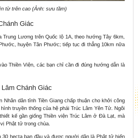
n từ trên cao (Ảnh: sưu tầm)
 Chánh Giác
ba Trung Lương trên Quốc lộ 1A, theo hướng Tây 6km,
 Phước, huyện Tân Phước; tiếp tục đi thẳng 10km nữa
vào Thiền Viện, các bạn chỉ cần đi đúng hướng dẫn là
c Lâm Chánh Giác
 Nhân dân tỉnh Tiền Giang chấp thuận cho khởi công
hình truyền thống của hệ phái Trúc Lâm Yên Tử. Ngôi
 thiết kế gần giống Thiền viện Trúc Lâm ở Đà Lạt, mà
vị Phật tử trong chùa.
m 30 hecta ban đầu và được người dân là Phật tử hiến