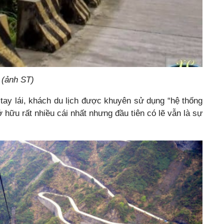
a (ảnh ST)
tay lái, khách du lịch được khuyên sử dụng “hệ thống
sở hữu rất nhiều cái nhất nhưng đầu tiên có lẽ vẫn là sự