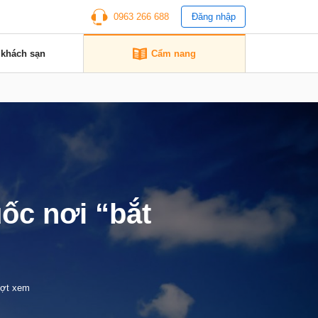
0963 266 688
Đăng nhập
 khách sạn
Cẩm nang
ốc nơi “bắt
ượt xem