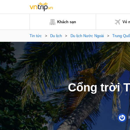
Khách sạn
Vé 
Tin tức
>
Du lịch
>
Du lịch Nước Ngoài
>
Trung Quô
Cổng trời 