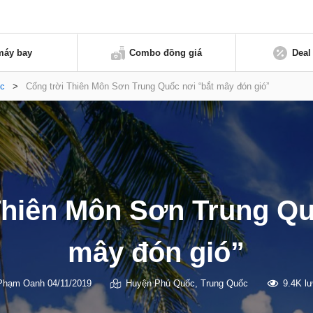
máy bay
Combo đồng giá
Deal
́c
>
Cổng trời Thiên Môn Sơn Trung Quốc nơi “bắt mây đón gió”
Thiên Môn Sơn Trung Qu
mây đón gió”
Phạm Oanh
04/11/2019
Huyện Phú Quốc
,
Trung Quốc
9.4K l