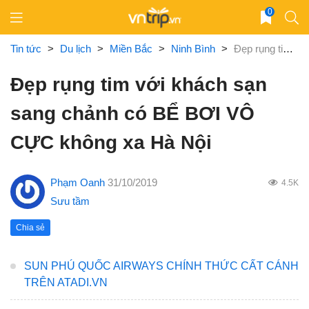
Skip
0
to
content
Tin tức
>
Du lịch
>
Miền Bắc
>
Ninh Bình
>
Đẹp rụng tim với khách sạn sang chảnh có BỂ BƠI VÔ CỰC không xa Hà Nội
Đẹp rụng tim với khách sạn
sang chảnh có BỂ BƠI VÔ
CỰC không xa Hà Nội
Phạm Oanh
31/10/2019
4.5K
Sưu tầm
Chia sẻ
SUN PHÚ QUỐC AIRWAYS CHÍNH THỨC CẤT CÁNH
TRÊN ATADI.VN