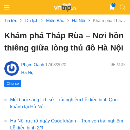
Skip
0
to
content
Tin tức
>
Du lịch
>
Miền Bắc
>
Hà Nội
>
Khám phá Tháp Rùa – Nơi hồn thiêng giữa lòng thủ đô Hà Nội
Khám phá Tháp Rùa – Nơi hồn
thiêng giữa lòng thủ đô Hà Nội
Phạm Oanh
17/03/2020
25.5K
Hà Nội
Chia sẻ
Một buổi sáng lịch sử: Trải nghiệm Lễ diễu binh Quốc
khánh tại Hà Nội
Hà Nội rực rỡ ngày Quốc khánh – Trọn vẹn trải nghiệm
Lễ diễu binh 2/9