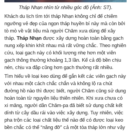
Tháp Nhạn nhìn từ nhiều góc độ (Ảnh: ST).
Khách du lịch tìm tới tháp Nhạn không chỉ để chiêm
ngưỡng vẻ đẹp của ngọn tháp huyền bí này mà còn bởi
tò mò về vật liệu mà người Chăm xưa dùng để xây
tháp.
Tháp Nhạn
được xây dựng hoàn toàn bằng gạch
nung xếp khin khít nhau mà rất vững chắc. Theo nghiên
cứu, loại gạch này có khối lượng nhẹ hơn một viên
gạch thông thường khoảng 1,3 lần. Kể cả độ bền chịu
nén, chịu va đập cũng hơn gạch thường rất nhiều.
Tìm hiểu về loại keo dùng để gắn kết các viên gạch này
với nhau một cách chắc chắn và không lộ ra chút
đường hồ nào thì được biết, người Chăm cũng sử dụng
hoàn toàn từ nguyên liệu thiên nhiên. Khi xưa chưa có
xi măng, người dân Chăm-pa đã biết sử dụng chất kết
dính từ cây dầu rái vào việc xây dựng. Tuy nhiên, việc
pha trộn các loại chất liệu thế nào để có được loại keo
bền chắc có thể “nâng đỡ” cả một tòa tháp lớn như vậy