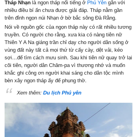
Tháp Nhạn
là ngọn tháp nổi tiếng ở
Phú Yên
gắn với
nhiều điều bí ẩn chưa được giải đáp. Tháp nằm gần
trên đỉnh ngọn núi Nhạn ở bờ bắc sông Đà Rằng.
Nói về nguồn gốc của ngọn tháp này có rất nhiều tương
truyền. Có người cho rằng, xưa kia có nàng tiên nữ
Thiên Y A Na giáng trần chỉ dạy cho người dân sống ở
vùng đất này tất cả mọi thứ từ cấy cày, dệt vải, kéo
sợi…để tìm cách mưu sinh. Sau khi tiên nữ quay trở lại
cõi tiên, người dân Chăm-pa vì thương nhớ và muốn
khắc ghi công ơn người khai sáng cho dân tộc mình
bèn xây ngọn tháp ấy để phụng thờ.
Xem thêm:
Du lịch Phú yên