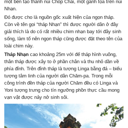
một bên tạo thành núi Chóp Chài, một gánh tọa trên núi
Nhạn.
Đó được cho là nguồn gốc xuất hiện của ngọn tháp.
Còn về tên gọi “tháp Nhạn” thì được người dân ở đây
giải thích là do có rất nhiều chim nhạn bay tới đây sinh
sống, làm tổ nên ngọn tháp cũng được đặt theo tên của
loài chim này.
Tháp Nhạn
cao khoảng 25m với đế tháp hình vuông,
thân tháp được xây to ở phần chân và thu nhỏ dần về
phía đỉnh. Trên đỉnh tháp là tượng Linga bằng đá – biểu
tượng tâm linh của người dân Chăm-pa. Trong mỗi
công trình đền tháp của người Chăm đều có Linga và
Yoni tượng trưng cho tín ngưỡng phồn thực cầu mong
vạn vật được nảy nở sinh sôi.