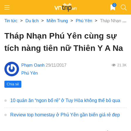
Skip
0
to
content
Tin tức
>
Du lịch
>
Miền Trung
>
Phú Yên
>
Tháp Nhạn Phú Yên cùng sự tích nàng tiên nữ Thiên Y A Na
Tháp Nhạn Phú Yên cùng sự
tích nàng tiên nữ Thiên Y A Na
Phạm Oanh
29/11/2017
21.3K
Phú Yên
Chia sẻ
10 quán ăn “ngon bổ rẻ” ở Tuy Hòa không thể bỏ qua
Review top homestay ở Phú Yên gần biển giá rẻ đẹp