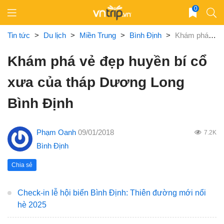
Skip
0
to
content
Tin tức
>
Du lịch
>
Miền Trung
>
Bình Định
>
Khám phá vẻ đẹp huyền bí cổ xưa của tháp Dương Long Bình Định
Khám phá vẻ đẹp huyền bí cổ
xưa của tháp Dương Long
Bình Định
Phạm Oanh
09/01/2018
7.2K
Bình Định
Chia sẻ
Check-in lễ hội biển Bình Định: Thiên đường mới nổi
hè 2025