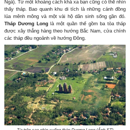
Ngà). Từ một khoảng cách khá xa bạn cũng có thể nhìn
thấy tháp. Bao quanh khu di tích là những cánh đồng
lúa mênh mông và một vài hộ dân sinh sống gần đó.
Tháp Dương Long
là một quần thể gồm ba tòa tháp
được xây thẳng hàng theo hướng Bắc Nam, cửa chính
các tháp đều ngoảnh về hướng Đông.
Từ trên cao nhìn xuống tháp Dương Long (Ảnh ST)