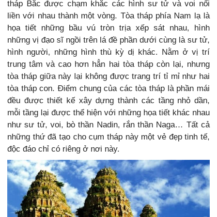
tháp Bắc được chạm khắc các hình sư tử và voi nối
liền với nhau thành một vòng. Tòa tháp phía Nam lạ là
họa tiết những bầu vú tròn trịa xếp sát nhau, hình
những vị đạo sĩ ngồi trên lá đề phần dưới cùng là sư tử,
hình người, những hình thù kỳ dị khác. Nằm ở vị trí
trung tâm và cao hơn hẳn hai tòa tháp còn lại, nhưng
tòa tháp giữa này lại không được trang trí tỉ mỉ như hai
tòa tháp con. Điểm chung của các tòa tháp là phần mái
đều được thiết kế xây dựng thành các tầng nhỏ dần,
mỗi tầng lại được thể hiện với những họa tiết khác nhau
như sư tử, voi, bò thần Nadin, rắn thần Naga… Tất cả
những thứ đã tạo cho cụm tháp này một vẻ đẹp tinh tế,
độc đáo chỉ có riêng ở nơi này.