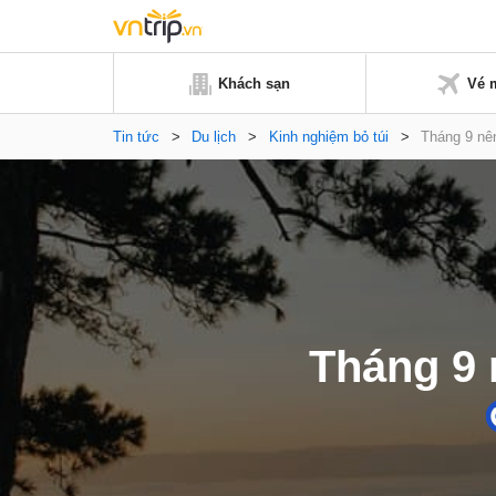
Khách sạn
Vé 
Tin tức
>
Du lịch
>
Kinh nghiệm bỏ túi
>
Tháng 9 nên
Tháng 9 