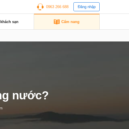
0963 266 688
Đăng nhập
 khách sạn
Cẩm nang
ong nước?
em