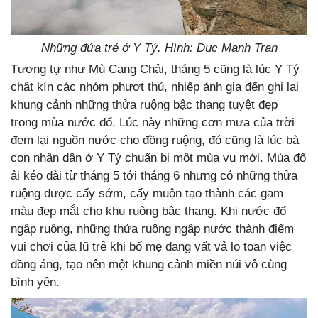
Những đứa trẻ ở Y Tý. Hình: Duc Manh Tran
Tương tự như Mù Cang Chải, tháng 5 cũng là lúc Y Tý
chật kín các nhóm phượt thủ, nhiếp ảnh gia đến ghi lại
khung cảnh những thửa ruộng bậc thang tuyệt đẹp
trong mùa nước đổ. Lúc này những cơn mưa của trời
đem lại nguồn nước cho đồng ruộng, đó cũng là lúc bà
con nhân dân ở Y Tý chuẩn bị một mùa vụ mới. Mùa đổ
ải kéo dài từ tháng 5 tới tháng 6 nhưng có những thửa
ruộng được cấy sớm, cấy muộn tạo thành các gam
màu đẹp mắt cho khu ruộng bậc thang. Khi nước đổ
ngập ruộng, những thửa ruộng ngập nước thành điểm
vui chơi của lũ trẻ khi bố mẹ đang vất vả lo toan việc
đồng áng, tạo nên một khung cảnh miền núi vô cùng
bình yên.