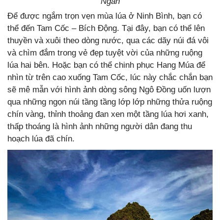
Ngân
Để được ngắm trọn vẹn mùa lúa ở Ninh Bình, bạn có
thể đến Tam Cốc – Bích Động. Tại đây, bạn có thể lên
thuyền và xuôi theo dòng nước, qua các dãy núi đá vôi
và chìm đắm trong vẻ đẹp tuyệt vời của những ruộng
lúa hai bên. Hoặc bạn có thể chinh phục Hang Múa để
nhìn từ trên cao xuống Tam Cốc, lúc này chắc chắn bạn
sẽ mê mẫn với hình ảnh dòng sông Ngô Đồng uốn lượn
qua những ngọn núi tầng tầng lớp lớp những thửa ruộng
chín vàng, thỉnh thoảng đan xen một tầng lúa hơi xanh,
thấp thoáng là hình ảnh những người dân đang thu
hoạch lúa đã chín.