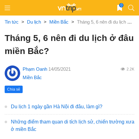
Skip
0
to
content
Tin tức
>
Du lịch
>
Miền Bắc
>
Tháng 5, 6 nên đi du lịch ở đâu miền Bắc?
Tháng 5, 6 nên đi du lịch ở đâu
miền Bắc?
Phạm Oanh
14/05/2021
2.2K
Miền Bắc
Chia sẻ
Du lịch 1 ngày gần Hà Nội đi đâu, làm gì?
Những điểm tham quan di tích lịch sử, chiến trường xưa
ở miền Bắc