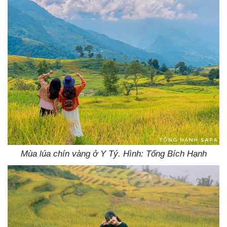
Mùa lúa chín vàng ở Y Tý. Hình: Tống Bích Hạnh