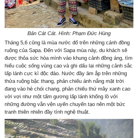
Bản Cát Cát. Hình: Phạm Đức Hùng
Tháng 5,6 cũng là mùa nước đổ trên những cánh đồng
ruộng của Sapa. Đến với Sapa mùa này, du khách sẽ
được thỏa sức hòa mình vào khung cảnh đồng áng, tìm
hiểu cuộc sống vùng cao và ghi dấu lại những cảnh sắc
lấp lánh cực kì độc đáo. Nước đầy ăm ắp trên những
thửa ruộng bậc thang, phản chiếu ánh nắng mặt trời
đang vào hè chói chang, phản chiếu thứ mây xanh cao
vời vợi như một tấm gương lấp lánh khổng lồ với
những đường vằn vện uyển chuyển tạo nên một bức
tranh thiên nhiên đầy tính nghệ thuật.