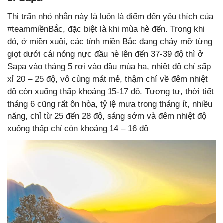
Thị trấn nhỏ nhắn này là luôn là điểm đến yêu thích của
#teammiềnBắc, đặc biệt là khi mùa hè đến. Trong khi
đó, ở miền xuôi, các tỉnh miền Bắc đang chảy mỡ từng
giọt dưới cái nóng nực đầu hè lên đến 37-39 độ thì ở
Sapa vào tháng 5 rơi vào đầu mùa hạ, nhiệt độ chỉ sấp
xỉ 20 – 25 độ, vô cùng mát mẻ, thậm chí về đêm nhiệt
độ còn xuống thấp khoảng 15-17 độ. Tương tự, thời tiết
tháng 6 cũng rất ôn hòa, tỷ lệ mưa trong tháng ít, nhiều
nắng, chỉ từ 25 đến 28 độ, sáng sớm và đêm nhiệt độ
xuống thấp chỉ còn khoảng 14 – 16 độ