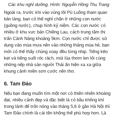
Các khu nghỉ dưỡng. Hình: Nguyễn Hồng Thu Trang
Ngoài ra, trước khi vào vùng lõi Pù Luông tham quan
bản làng, bạn có thể nghỉ chân ở những cọn nước
(guồng nước), chụp hình kỷ niệm. Các cọn nước có
nhiều ở khu vực bản Chiềng Lau, cách trung tâm thị
trấn Cành Nàng khoảng 5km. Cọn nước chỉ được sử
dụng vào mùa mưa nên vào những tháng mùa hè, bạn
mới có thể thấy chúng xoay đều từng nhịp. Tiếng kẽo
kẹt và tiếng suối róc rách, mùi lúa thơm len lỏi cùng
những nếp nhà sàn người Thái ẩn hiện xa xa giữa
khung cảnh miền sơn cước nên thơ.
6. Tam Đảo
Nếu bạn đang muốn tìm một nơi có thiên nhiên khoáng
đạt, nhiều cảnh đẹp và đặc biệt là có bầu không khí
trong lành để trốn nóng vào tháng 5,6 ở gần Hà Nội thì
Tam Đảo chính là cái tên không thể phù hợp hơn. Là