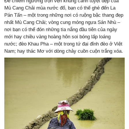
Để chiêm ngưỡng trọn vẹn khung cảnh tuyệt đẹp của
Mù Cang Chải mùa nước đổ, bạn có thể ghé đến La
Pán Tẩn – một trong những nơi có ruộng bậc thang đẹp
nhất Mù Cang Chải; vòng cung móng ngựa Sán Nhù –
nơi bạn có thể đón những tia nắng đầu tiên của ngày
mới hay chiều vàng hoàng hôn soi bóng lấp loáng
nước; đèo Khau Pha – một trong tứ đại đỉnh đèo ở Việt
Nam; hay thác Mơ với dòng chảy cuồn cuộn trắng xóa.