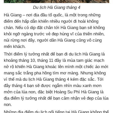
Du lịch Hà Giang tháng 4
Hà Giang – nơi địa đầu tổ quốc, là một trong những
điểm đến hấp dẫn khiến nhiều người đi hoài không
chán. Nếu có dịp đặt chân tới Hà Giang bạn sẽ không
khỏi ngỡ ngàng trước vẻ đẹp hùng vĩ của thiên nhiên,
núi rừng nơi đây, người dân Hà Giang cũng vô cùng
mến khách.
Thời điểm lý tưởng nhất để bạn đi du lịch Hà Giang là
khoảng tháng 10, tháng 11 đây là mùa tam giác mạch
nở rộ khiến Hà Giang khoác lên mình một chiếc áo mới
mang sắc trắng pha hồng tím mơ màng. Nhưng không
vì thế mà du lịch Hà Giang tháng 4 kém đặc sắc. Tới
đây tháng 4 bạn sẽ được ngắm nhìn màu xanh mơn
mởn của lúa non, đặc biệt Hoàng Su Phì Hà Giang là
địa điểm lý tưởng nhất để bạn cảm nhận vẻ đẹp của lúa
non.
Những địa điểm du lịch nổi tiếng tại Hà Giang không thể