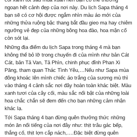
ngoạn hết cảnh đẹp của nơi này. Du lịch Sapa tháng 4
bạn sẽ có cơ hội được ngắm nhìn màu áo mới của
những thửa ruộng bậc thang bắt đầu gieo mạ hay chiêm
ngưỡng vẻ đẹp của những bông hoa đào, hoa mận cổ
còn sót lại.
Những địa điểm du lịch Sapa trong tháng 4 mà bạn
không thể bỏ lỡ trong chuyến đi của mình như bản Cát
Cát, bản Tả Van, Tả Phìn, chinh phục đỉnh Phan Xi
Păng, tham quan Thác Tình Yêu,…Nếu như Sapa mùa
đông khoác lên mình chiếc áo trắng của sương mù thì
vào tháng 4 cảnh sắc nơi đây hoàn toàn khác biệt. Màu
xanh tươi của cây cối, màu sắc nổi bật của những loài
hoa chắc chắn sẽ đem đến cho bạn những cảm nhận
khác lạ.
Tới Sapa tháng 4 bạn đừng quên thưởng thức những
món ăn nổi tiếng của nơi đây như: thịt trâu gác bếp,
thắng cố, thịt lợn cắp nách,….Đặc biệt đừng quên