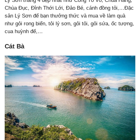
Lý Sơn tháng 4 đẹp nhất như Cổng Tò Vò, Chùa Hang,
Chùa Đục, Đỉnh Thới Lới, Đảo Bé, cánh đồng tỏi,…Đặc
sản Lý Sơn để bạn thưởng thức và mua về làm quà
như gỏi rong biển, tỏi lý sơn, gỏi tỏi, gỏi sứa, ốc tượng,
cua huỳnh đế,…
Cát Bà