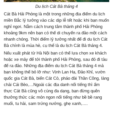
Du lịch Cát Bà tháng 4
Cát Bà Hải Phòng là một trong những địa điểm du lịch
miền Bắc lý tưởng vào các dịp lễ tết hoặc khi bạn muốn
nghỉ ngơi. Nằm cách trung tâm thành phố Hải Phòng
khoảng 9km nên bạn có thể di chuyển ra đảo một cách
nhanh chóng. Thời điểm lý tưởng nhất để đi du lịch Cát
Bà chính là mùa hè, cụ thể là du lịch Cát Bà tháng 4.
Nếu xuất phát từ Hà Nội bạn có thể lựa chọn xe khách
hoặc xe máy để tới thành phố Hải Phòng, sau đó đi tàu
để ra đảo. Những địa điểm du lịch Cát Bà tháng 4 mà
bạn không thể bỏ lỡ như: Vịnh Lan Hạ, Đảo Khỉ, vườn
quốc gia Cát Bà, biển Cát Cò, pháo đài Thần Công, làng
chài Cái Bèo,…Ngoài các địa danh nổi tiếng thì ẩm
thực Cát Bà cũng vô cùng đa dạng, bạn đừng quên
thưởng thức các món ngon nổi tiếng như bề bề rang
muối, tu hài, sam trứng nướng, ghẹ xanh,….