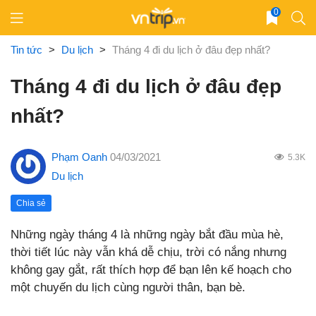
Skip
0
to
content
Tin tức
>
Du lịch
>
Tháng 4 đi du lịch ở đâu đẹp nhất?
Tháng 4 đi du lịch ở đâu đẹp
nhất?
Phạm Oanh
04/03/2021
5.3K
Du lịch
Chia sẻ
Những ngày tháng 4 là những ngày bắt đầu mùa hè,
thời tiết lúc này vẫn khá dễ chịu, trời có nắng nhưng
không gay gắt, rất thích hợp để bạn lên kế hoạch cho
một chuyến du lịch cùng người thân, bạn bè.