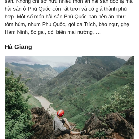
sản. Không chỉ sở hữu nhiều món ăn hải sản độc lạ mà
hải sản ở Phú Quốc còn rất tươi và có giá thành phù
hợp. Một số món hải sản Phú Quốc bạn nên ăn như:
tôm hùm, nhum Phú Quốc, gỏi cá Trích, bào ngư, ghẹ
Hàm Ninh, ốc gai, còi biên mai nướng,….
Hà Giang