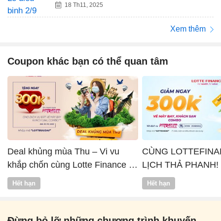
18 Th11, 2025
Xem thêm
Coupon khác bạn có thể quan tâm
Deal khủng mùa Thu – Vi vu
CÙNG LOTTEFINA
khắp chốn cùng Lotte Finance x
LỊCH THẢ PHANH!
Vntrip
Hết hạn
Hết hạn
Đừng bỏ lỡ những chương trình khuyến