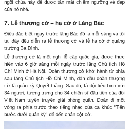
ngôi chùa này để được tận mắt chiêm ngưỡng vẻ đẹp
của nó nhé.
7. Lễ thượng cờ – hạ cờ ở Lăng Bác
Điều đặc biệt ngay trước lăng Bác đó là mỗi sáng và tối
tại đây đều diễn ra lễ thượng cờ và lễ hạ cờ ở quảng
trường Ba Đình.
Lễ thượng cờ là một nghi lễ cấp quốc gia, được thực
hiện vào 6 giờ sáng mỗi ngày trước lăng Chủ tịch Hồ
Chí Minh ở Hà Nội. Đoàn thượng cờ khởi hành từ phía
sau lăng Chủ tịch Hồ Chí Minh, dẫn đầu đoàn thượng
cờ là quân kỳ Quyết thắng. Sau đó, là đội tiêu binh với
34 người, tượng trưng cho 34 chiến sĩ đầu tiên của đội
Việt Nam tuyên truyền giải phóng quân. Đoàn đi một
vòng ra phía trước theo tiếng nhạc của ca khúc “Tiến
bước dưới quân kỳ” để đến chân cột cờ.