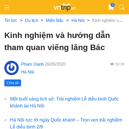
Skip
0
to
content
Tin tức
>
Du lịch
>
Miền Bắc
>
Hà Nội
>
Kinh nghiệm và hướng dẫn tham quan viếng lăng Bác
Kinh nghiệm và hướng dẫn
tham quan viếng lăng Bác
Phạm Oanh
26/05/2020
50.2K
Hà Nội
Chia sẻ
Một buổi sáng lịch sử: Trải nghiệm Lễ diễu binh Quốc
khánh tại Hà Nội
Hà Nội rực rỡ ngày Quốc khánh – Trọn vẹn trải nghiệm
Lễ diễu binh 2/9