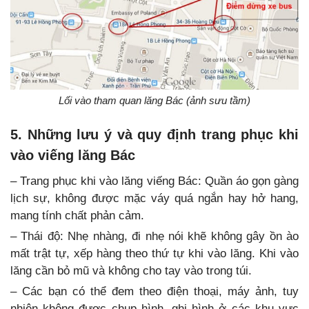
Lối vào tham quan lăng Bác (ảnh sưu tầm)
5. Những lưu ý và quy định trang phục khi
vào viếng lăng Bác
– Trang phục khi vào lăng viếng Bác: Quần áo gọn gàng
lịch sự, không được mặc váy quá ngắn hay hở hang,
mang tính chất phản cảm.
– Thái độ: Nhẹ nhàng, đi nhẹ nói khẽ không gây ồn ào
mất trật tự, xếp hàng theo thứ tự khi vào lăng. Khi vào
lăng cần bỏ mũ và không cho tay vào trong túi.
– Các bạn có thể đem theo điện thoại, máy ảnh, tuy
nhiên không được chụp hình, ghi hình ở các khu vực