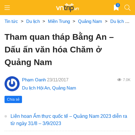
Skip
0
to
content
Tin tức
>
Du lịch
>
Miền Trung
>
Quảng Nam
>
Du lịch Hội An
Tham quan tháp Bằng An –
Dấu ấn văn hóa Chăm ở
Quảng Nam
Phạm Oanh
23/11/2017
7.0K
Du lịch Hội An
,
Quảng Nam
Chia sẻ
Liên hoan Ẩm thực quốc tế – Quảng Nam 2023 diễn ra
từ ngày 31/8 – 3/9/2023