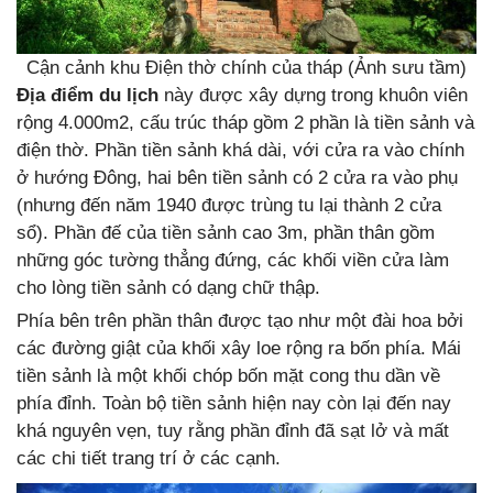
Cận cảnh khu Điện thờ chính của tháp (Ảnh sưu tầm)
Địa điểm du lịch
này được xây dựng trong khuôn viên
rộng 4.000m2, cấu trúc tháp gồm 2 phần là tiền sảnh và
điện thờ. Phần tiền sảnh khá dài, với cửa ra vào chính
ở hướng Đông, hai bên tiền sảnh có 2 cửa ra vào phụ
(nhưng đến năm 1940 được trùng tu lại thành 2 cửa
sổ). Phần đế của tiền sảnh cao 3m, phần thân gồm
những góc tường thẳng đứng, các khối viền cửa làm
cho lòng tiền sảnh có dạng chữ thập.
Phía bên trên phần thân được tạo như một đài hoa bởi
các đường giật của khối xây loe rộng ra bốn phía. Mái
tiền sảnh là một khối chóp bốn mặt cong thu dần về
phía đỉnh. Toàn bộ tiền sảnh hiện nay còn lại đến nay
khá nguyên vẹn, tuy rằng phần đỉnh đã sạt lở và mất
các chi tiết trang trí ở các cạnh.