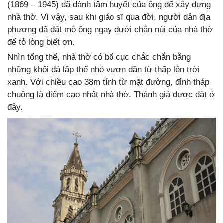
(1869 – 1945) đã dành tâm huyết của ông để xây dựng
nhà thờ. Vì vậy, sau khi giáo sĩ qua đời, người dân địa
phương đã đặt mộ ông ngay dưới chân núi của nhà thờ
để tỏ lòng biết ơn.
Nhìn tổng thể, nhà thờ có bố cục chắc chắn bằng
những khối đá lập thể nhỏ vươn dần từ thấp lên trời
xanh. Với chiều cao 38m tính từ mặt đường, đỉnh tháp
chuông là điểm cao nhất nhà thờ. Thánh giá được đặt ở
đây.