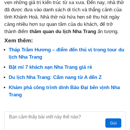
vẹn những giá trị kiến trúc từ xa xưa. Đến nay, nhà thờ
đã được đưa vào danh sách di tích và thắng cảnh của
tỉnh Khánh Hoà. Nhà thờ núi hứa hẹn sẽ thu hút ngày
càng nhiều hơn sự quan tâm của du khách, để trở
thành điểm
thăm quan du lịch Nha Trang
ấn tượng.
Xem thêm:
Tháp Trầm Hương – điểm đến thú vị trong tour du
lịch Nha Trang
Bật mí 7 khách sạn Nha Trang giá rẻ
Du lịch Nha Trang: Cẩm nang từ A đến Z
Khám phá công trình dinh Bảo Đại bên vịnh Nha
Trang
Gửi