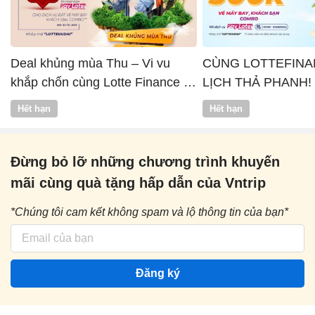
Deal khủng mùa Thu – Vi vu
CÙNG LOTTEFINA
khắp chốn cùng Lotte Finance x
LỊCH THẢ PHANH!
Vntrip
Hết hạn
Hết hạn
Đừng bỏ lỡ những chương trình khuyến
mãi cùng quà tặng hấp dẫn của Vntrip
*Chúng tôi cam kết không spam và lộ thông tin của bạn*
Đăng ký