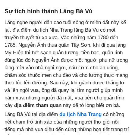
Sự tích hình thành Lăng Bà Vú
Lắng nghe người dân cao tuổi sống ở miền đất này kể
lại, địa điểm du lịch Nha Trang lăng Bà Vú có một
truyền thuyết từ xa xưa. Vào những năm 1780 đến
1785, Nguyễn Ánh thua quân Tây Sơn, khi đi qua làng
Mỹ Hiệp thì hết sạch quân lương, tiền bạc, quân lính
đúng lúc đó Nguyễn Ánh được một người phụ nữ trong
làng mời vào nhà nghỉ ngơi, nấu cơm cho ăn uống,
chăm sóc thuốc men chu đáo và cho lương thực mang
theo lúc lên đường. Sau này, khi giành được thắng lợi
và lên ngôi vua, ông đã quay lại tìm người giúp mình
năm xưa nhưng người đã mất, vua bèn cho quân lính
xây
địa điểm tham quan
này để tỏ lòng biết ơn bà.
Lăng Bà Vú tại địa điểm
du lịch Nha Trang
có những
nét chạm trổ tinh xảo của những người thợ giỏi nổi
tiếng mà nhà vua điều đến cùng những họa tiết trang trí