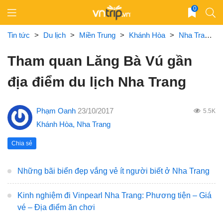
Skip
0
to
content
Tin tức
>
Du lịch
>
Miền Trung
>
Khánh Hòa
>
Nha Trang
Tham quan Lăng Bà Vú gần
địa điểm du lịch Nha Trang
Phạm Oanh
23/10/2017
5.5K
Khánh Hòa
,
Nha Trang
Chia sẻ
Những bãi biển đẹp vắng vẻ ít người biết ở Nha Trang
Kinh nghiệm đi Vinpearl Nha Trang: Phương tiện – Giá
vé – Địa điểm ăn chơi