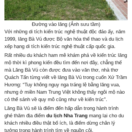
Đường vào lăng (Ảnh sưu tầm)
Với những di tích kiến trúc nghệ thuật độc đáo ấy, năm
1999, lăng Bà Vú được Bộ văn hóa thể thao và du lịch
xếp hạng di tích kiến trúc nghệ thuật cấp quốc gia.
Rất nhiều du khách ham mê khám phá về kiến trúc lăng
mộ thời kì phong kiến đều tìm đến nơi đây, chẳng thế
mà Lăng Bà Vú còn được đưa vào văn thơ, nhà thơ
Quách Tấn từng viết về lăng Bà Vú trong cuốn Xứ Trầm
Hương: “Tuy không nguy nga tráng lệ bằng lăng vua,
nhưng ở miền Nam Trung Việt không thấy ngôi mộ nào
có thể sánh về quy mô cũng như về kiến trúc”.
Lăng Bà Vú sẽ là điểm đến hấp dẫn trong hành trình
ghé thăm địa điểm
du lịch Nha Trang
mang lại cho du
khách nhiều điều thật bổ ích, là điểm dừng chân lý
tưởng trong hành trình tìm về nguồn cội.