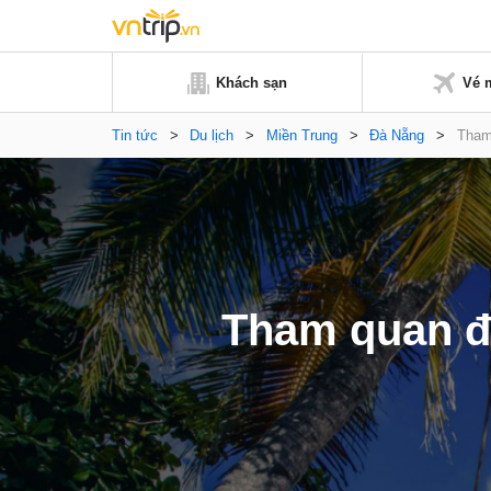
Khách sạn
Vé 
Tin tức
>
Du lịch
>
Miền Trung
>
Đà Nẵng
>
Tham
Tham quan đ