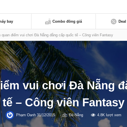
máy bay
Combo đồng giá
Deal
 quan điểm vui chơi Đà Nẵng đẳng cấp quốc tế – Công viên Fantasy
iểm vui chơi Đà Nẵng đ
tế – Công viên Fantasy
Phạm Oanh
31/12/2015
Đà Nẵng
4.8K lượt xem