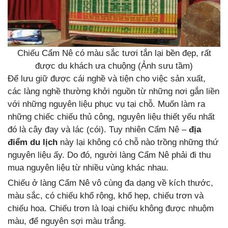
Chiếu Cẩm Nê có màu sắc tươi tắn lại bền đẹp, rất
được du khách ưa chuộng (Ảnh sưu tầm)
Để lưu giữ được cái nghề và tiện cho việc sản xuất,
các làng nghề thường khởi nguồn từ những nơi gắn liền
với những nguyên liệu phục vụ tại chỗ. Muốn làm ra
những chiếc chiếu thủ công, nguyên liệu thiết yếu nhất
đó là cây đay và lác (cói). Tuy nhiên Cẩm Nê –
địa
điểm du lịch
này lại không có chỗ nào trồng những thứ
nguyên liệu ấy. Do đó, người làng Cẩm Nê phải đi thu
mua nguyên liệu từ nhiều vùng khác nhau.
Chiếu ở làng Cẩm Nê vô cùng đa dạng về kích thước,
màu sắc, có chiếu khổ rộng, khổ hẹp, chiếu trơn và
chiếu hoa. Chiếu trơn là loại chiếu không được nhuộm
màu, để nguyên sợi màu trắng.