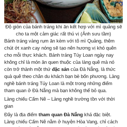
Độ giòn của bánh tráng khi ăn kết hợp với mì quảng sẽ
cho ta một cảm giác rất thú vị (Ảnh sưu tầm)
Bánh tráng vàng rụm ăn kèm với tô mì Quảng, thêm
chút ớt xanh cay nóng sẽ tạo nên hương vị khó quên
cho mỗi thực khách. Bánh tráng Túy Loan ngày nay
không chỉ là món ăn quen thuộc của làng quê mà nó
còn trở thành một thứ
đặc sản
của Đà Nẵng, là thức
quà quê theo chân du khách bạn bè bốn phương. Làng
nghề bánh tráng Túy Loan là một trong những điểm
tham quan ở Đà Nẵng mà bạn không thể bỏ qua.
Làng chiếu Cẩm Nê – Làng nghề trường tồn với thời
gian
Đây là địa điểm
tham quan Đà Nẵng
khá đặc biệt.
Làng chiếu Cẩm Nê nằm ở huyện Hòa Vang, chỉ cách