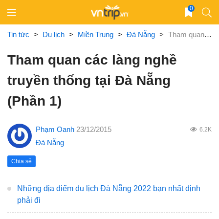
Skip
0
to
content
Tin tức
>
Du lịch
>
Miền Trung
>
Đà Nẵng
>
Tham quan các làng nghề truyền thống tại Đà Nẵng (Phần 1)
Tham quan các làng nghề
truyền thống tại Đà Nẵng
(Phần 1)
Phạm Oanh
23/12/2015
6.2K
Đà Nẵng
Chia sẻ
Những địa điểm du lịch Đà Nẵng 2022 bạn nhất định
phải đi