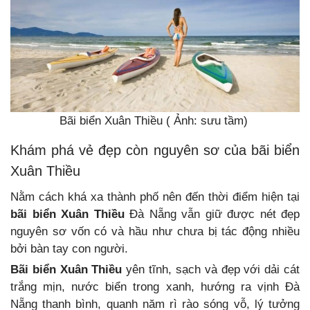
Bãi biển Xuân Thiều ( Ảnh: sưu tầm)
Khám phá vẻ đẹp còn nguyên sơ của bãi biển
Xuân Thiều
Nằm cách khá xa thành phố nên đến thời điểm hiện tại
bãi biển Xuân Thiều
Đà Nẵng vẫn giữ được nét đẹp
nguyên sơ vốn có và hầu như chưa bị tác động nhiều
bởi bàn tay con người.
Bãi biển Xuân Thiều
yên tĩnh, sạch và đẹp với dải cát
trắng mịn, nước biển trong xanh, hướng ra vịnh Đà
Nẵng thanh bình, quanh năm rì rào sóng vỗ, lý tưởng