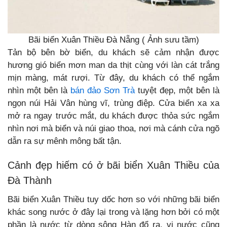
Bãi biển Xuân Thiều Đà Nẵng ( Ảnh sưu tầm)
Tản bộ bên bờ biển, du khách sẽ cảm nhận được
hương gió biển mơn man da thịt cùng với làn cát trắng
mịn màng, mát rượi. Từ đây, du khách có thể ngắm
nhìn một bên là
bán đảo Sơn Trà
tuyệt đẹp, một bên là
ngọn núi Hải Vân hùng vĩ, trùng điệp. Cửa biển xa xa
mở ra ngay trước mắt, du khách được thỏa sức ngắm
nhìn nơi mà biển và núi giao thoa, nơi mà cánh cửa ngõ
dẫn ra sự mênh mông bất tận.
Cảnh đẹp hiếm có ở bãi biển Xuân Thiều của
Đà Thành
Bãi biển Xuân Thiều tuy dốc hơn so với những bãi biển
khác song nước ở đây lại trong và lặng hơn bởi có một
phần là nước từ dòng sông Hàn đổ ra, vị nước cũng