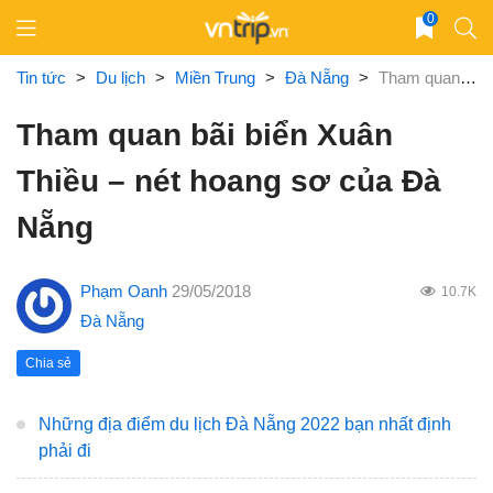
Skip
0
to
content
Tin tức
>
Du lịch
>
Miền Trung
>
Đà Nẵng
>
Tham quan bãi biển Xuân Thiều – nét hoang sơ của Đà Nẵng
Tham quan bãi biển Xuân
Thiều – nét hoang sơ của Đà
Nẵng
Phạm Oanh
29/05/2018
10.7K
Đà Nẵng
Chia sẻ
Những địa điểm du lịch Đà Nẵng 2022 bạn nhất định
phải đi