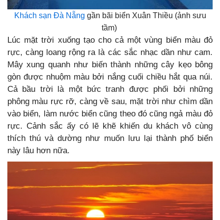
Khách sạn Đà Nẵng
gần bãi biển Xuân Thiều (ảnh sưu
tầm)
Lúc mặt trời xuống tạo cho cả một vùng biển màu đỏ
rực, càng loang rộng ra là các sắc nhạc dần như cam.
Mây xung quanh như biến thành những cây kẹo bông
gòn được nhuộm màu bởi nắng cuối chiều hắt qua núi.
Cả bầu trời là một bức tranh được phối bởi những
phông màu rực rỡ, càng về sau, mặt trời như chìm dần
vào biển, làm nước biển cũng theo đó cũng ngả màu đỏ
rực. Cảnh sắc ấy có lẽ khẽ khiến du khách vô cùng
thích thú và dường như muốn lưu lại thành phố biển
này lâu hơn nữa.