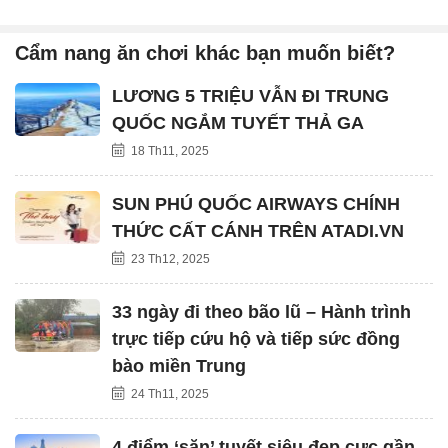
Cẩm nang ăn chơi khác bạn muốn biết?
LƯƠNG 5 TRIỆU VẪN ĐI TRUNG
QUỐC NGẮM TUYẾT THẢ GA
18 Th11, 2025
SUN PHÚ QUỐC AIRWAYS CHÍNH
THỨC CẤT CÁNH TRÊN ATADI.VN
23 Th12, 2025
33 ngày đi theo bão lũ – Hành trình
trực tiếp cứu hộ và tiếp sức đồng
bào miền Trung
24 Th11, 2025
4 điểm ‘săn’ tuyết siêu đẹp cực gần