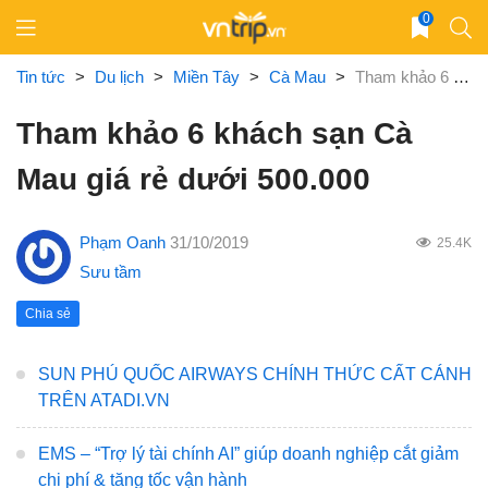
Skip
0
to
content
Tin tức
>
Du lịch
>
Miền Tây
>
Cà Mau
>
Tham khảo 6 khách sạn Cà Mau giá rẻ dưới 500.000
Tham khảo 6 khách sạn Cà
Mau giá rẻ dưới 500.000
Phạm Oanh
31/10/2019
25.4K
Sưu tầm
Chia sẻ
SUN PHÚ QUỐC AIRWAYS CHÍNH THỨC CẤT CÁNH
TRÊN ATADI.VN
EMS – “Trợ lý tài chính AI” giúp doanh nghiệp cắt giảm
chi phí & tăng tốc vận hành