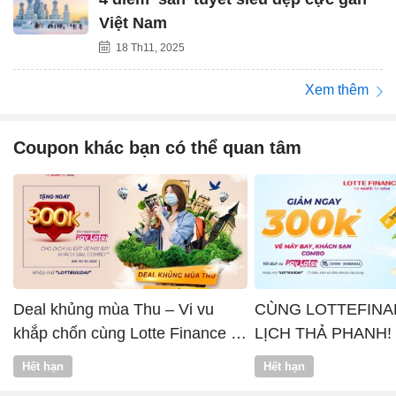
Việt Nam
18 Th11, 2025
Xem thêm
Coupon khác bạn có thể quan tâm
Deal khủng mùa Thu – Vi vu
CÙNG LOTTEFINA
khắp chốn cùng Lotte Finance x
LỊCH THẢ PHANH!
Vntrip
Hết hạn
Hết hạn