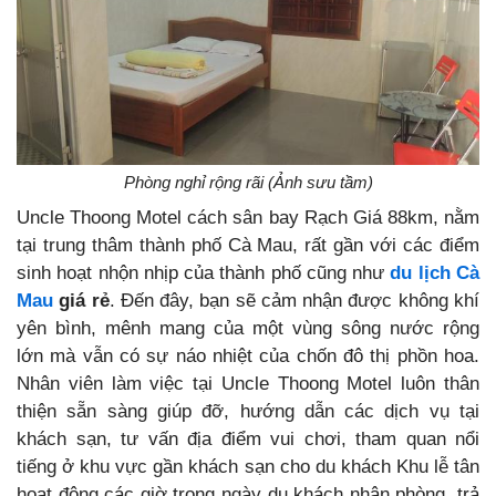
Phòng nghỉ rộng rãi (Ảnh sưu tầm)
Uncle Thoong Motel cách sân bay Rạch Giá 88km, nằm
tại trung thâm thành phố Cà Mau, rất gần với các điểm
sinh hoạt nhộn nhịp của thành phố cũng như
du lịch Cà
Mau
giá rẻ
. Đến đây, bạn sẽ cảm nhận được không khí
yên bình, mênh mang của một vùng sông nước rộng
lớn mà vẫn có sự náo nhiệt của chốn đô thị phồn hoa.
Nhân viên làm việc tại Uncle Thoong Motel luôn thân
thiện sẵn sàng giúp đỡ, hướng dẫn các dịch vụ tại
khách sạn, tư vấn địa điểm vui chơi, tham quan nổi
tiếng ở khu vực gần khách sạn cho du khách Khu lễ tân
hoạt động các giờ trong ngày du khách nhận phòng, trả