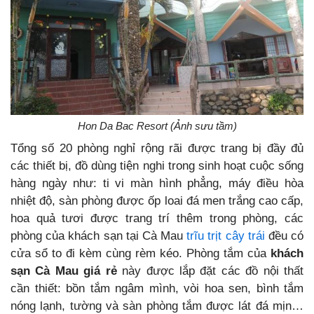
Hon Da Bac Resort (Ảnh sưu tầm)
Tổng số 20 phòng nghỉ rộng rãi được trang bị đầy đủ
các thiết bị, đồ dùng tiện nghi trong sinh hoạt cuộc sống
hàng ngày như: ti vi màn hình phẳng, máy điều hòa
nhiệt độ, sàn phòng được ốp loai đá men trắng cao cấp,
hoa quả tươi được trang trí thêm trong phòng, các
phòng của khách sạn tại Cà Mau
trĩu trịt cây trái
đều có
cửa sổ to đi kèm cùng rèm kéo. Phòng tắm của
khách
sạn Cà Mau giá rẻ
này
được lắp đặt các đồ nội thất
cần thiết: bồn tắm ngâm mình, vòi hoa sen, bình tắm
nóng lạnh, tường và sàn phòng tắm được lát đá mịn…