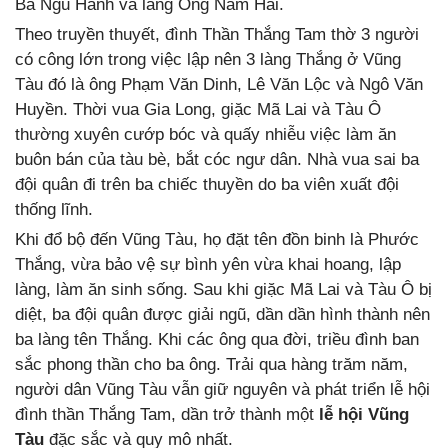
Bà Ngũ Hành và lăng Ông Nam Hải.
Theo truyền thuyết, đình Thần Thắng Tam thờ 3 người
có công lớn trong việc lập nên 3 làng Thắng ở Vũng
Tàu đó là ông Phạm Văn Dinh, Lê Văn Lộc và Ngô Văn
Huyền. Thời vua Gia Long, giặc Mã Lai và Tàu Ô
thường xuyên cướp bóc và quấy nhiễu việc làm ăn
buôn bán của tàu bè, bắt cóc ngư dân. Nhà vua sai ba
đội quân đi trên ba chiếc thuyền do ba viên xuất đội
thống lĩnh.
Khi đổ bộ đến Vũng Tàu, họ đặt tên đồn binh là Phước
Thắng, vừa bảo vệ sự bình yên vừa khai hoang, lập
làng, làm ăn sinh sống. Sau khi giặc Mã Lai và Tàu Ô bị
diệt, ba đội quân được giải ngũ, dần dần hình thành nên
ba làng tên Thắng. Khi các ông qua đời, triều đình ban
sắc phong thần cho ba ông. Trải qua hàng trăm năm,
người dân Vũng Tàu vẫn giữ nguyên và phát triển lễ hội
đình thần Thắng Tam, dần trở thành một
lễ hội Vũng
Tàu
đặc sắc và quy mô nhất.