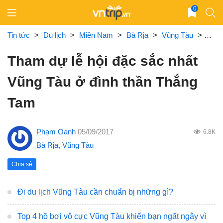
Skip
0
to
content
Tin tức
>
Du lịch
>
Miền Nam
>
Bà Rịa
>
Vũng Tàu
>
Tham
Tham dự lễ hội đặc sắc nhất
Vũng Tàu ở đình thần Thắng
Tam
Phạm Oanh
05/09/2017
6.8K
Bà Rịa
,
Vũng Tàu
Chia sẻ
Đi du lịch Vũng Tàu cần chuẩn bị những gì?
Top 4 hồ bơi vô cực Vũng Tàu khiến bạn ngất ngây vì