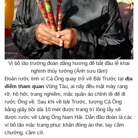
Vị bô lão trưởng đoàn dâng hương để bắt đầu lễ khai
nghinh thủy tướng (Ảnh sưu tầm)
Đoàn rước linh vị Cá Ông quay trở về Bãi Trước tại
địa
điểm tham quan
Vũng Tàu, ai nấy đều mặt mày rạng
rỡ, hồ hởi, trang nghiêm, mặc quần áo chỉnh tề để đi
rước Ông về. Sau khi về bãi Trước, tượng Cá Ông
bằng giấy bồi dài 10 mét được trang trí lộng lẫy sẽ
được rước về Lăng Ông Nam Hải. Dẫn đầu đoàn là các
vị bô lão mặc trang phục khăn đóng áo the, tay cầm
chướng, cầm cờ.