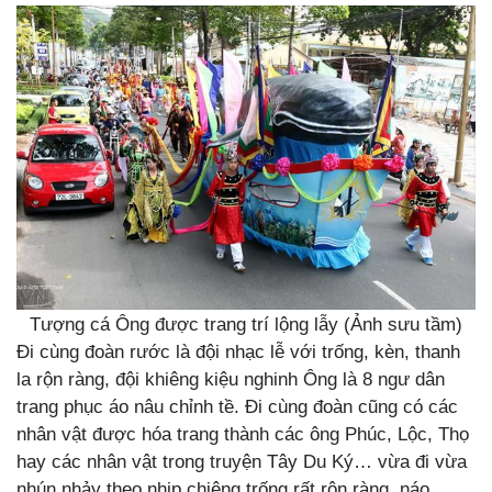
Tượng cá Ông được trang trí lộng lẫy (Ảnh sưu tầm)
Đi cùng đoàn rước là đội nhạc lễ với trống, kèn, thanh
la rộn ràng, đội khiêng kiệu nghinh Ông là 8 ngư dân
trang phục áo nâu chỉnh tề. Đi cùng đoàn cũng có các
nhân vật được hóa trang thành các ông Phúc, Lộc, Thọ
hay các nhân vật trong truyện Tây Du Ký… vừa đi vừa
nhún nhảy theo nhịp chiêng trống rất rộn ràng, náo