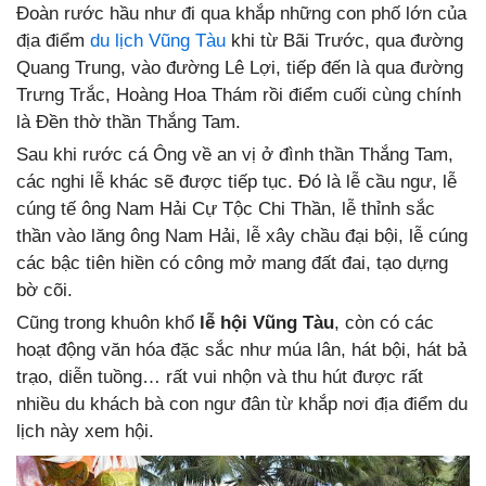
Đoàn rước hầu như đi qua khắp những con phố lớn của
địa điểm
du lịch Vũng Tàu
khi từ Bãi Trước, qua đường
Quang Trung, vào đường Lê Lợi, tiếp đến là qua đường
Trưng Trắc, Hoàng Hoa Thám rồi điểm cuối cùng chính
là Đền thờ thần Thắng Tam.
Sau khi rước cá Ông về an vị ở đình thần Thắng Tam,
các nghi lễ khác sẽ được tiếp tục. Đó là lễ cầu ngư, lễ
cúng tế ông Nam Hải Cự Tộc Chi Thần, lễ thỉnh sắc
thần vào lăng ông Nam Hải, lễ xây chầu đại bội, lễ cúng
các bậc tiên hiền có công mở mang đất đai, tạo dựng
bờ cõi.
Cũng trong khuôn khổ
lễ hội Vũng Tàu
, còn có các
hoạt động văn hóa đặc sắc như múa lân, hát bội, hát bả
trạo, diễn tuồng… rất vui nhộn và thu hút được rất
nhiều du khách bà con ngư đân từ khắp nơi địa điểm du
lịch này xem hội.