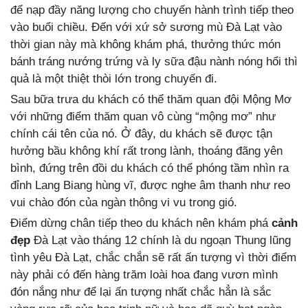
để nạp đầy năng lượng cho chuyến hành trình tiếp theo
vào buổi chiều. Đến với xứ sở sương mù Đà Lạt vào
thời gian này mà không khám phá, thưởng thức món
bánh tráng nướng trứng và ly sữa đậu nành nóng hổi thì
quả là một thiệt thòi lớn trong chuyến đi.
Sau bữa trưa du khách có thể thăm quan đội Mộng Mơ
với những điểm thăm quan vô cùng “mộng mơ” như
chính cái tên của nó. Ở đây, du khách sẽ được tận
hưởng bầu không khí rất trong lành, thoáng đãng yên
bình, đứng trên đồi du khách có thể phóng tầm nhìn ra
đỉnh Lang Biang hùng vĩ, được nghe âm thanh như reo
vui chào đón của ngàn thông vi vu trong gió.
Điểm dừng chân tiếp theo du khách nên khám phá
cảnh
đẹp
Đà Lạt vào tháng 12 chính là du ngoạn Thung lũng
tình yêu Đà Lạt, chắc chắn sẽ rất ấn tượng vì thời điểm
này phải có đến hàng trăm loài hoa đang vươn mình
đón nắng như để lại ấn tượng nhất chắc hẳn là sắc