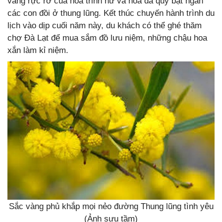
vàng rực rỡ của hoa trinh nữ và hoa dã quỳ bạt ngàn
các con đồi ở thung lũng. Kết thúc chuyến hành trình du
lịch vào dịp cuối năm này, du khách có thể ghé thăm
chợ Đà Lạt để mua sắm đồ lưu niệm, những chậu hoa
xắn làm kỉ niệm.
Sắc vàng phủ khắp mọi nẻo đường Thung lũng tình yêu
(Ảnh sưu tầm)