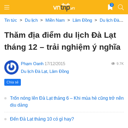
Skip
0
to
content
Tin tức
>
Du lịch
>
Miền Nam
>
Lâm Đồng
>
Du lịch Đà Lạt
Thăm địa điểm du lịch Đà Lạt
tháng 12 – trải nghiệm ý nghĩa
Phạm Oanh
17/12/2015
9.7K
Du lịch Đà Lạt
,
Lâm Đồng
Chia sẻ
Trốn nóng lên Đà Lạt tháng 6 – Khi mùa hè cũng trở nên
dịu dàng
Đến Đà Lạt tháng 10 có gì hay?