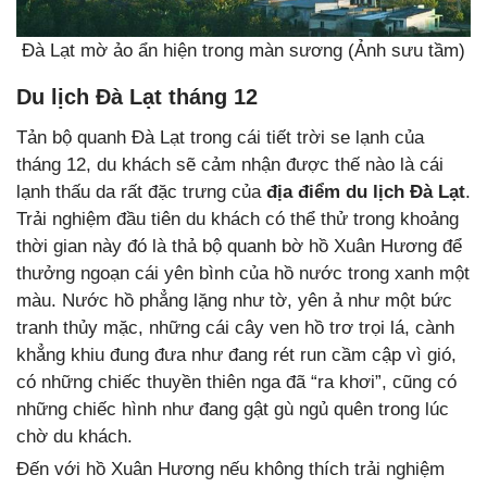
Đà Lạt mờ ảo ẩn hiện trong màn sương (Ảnh sưu tầm)
Du lịch Đà Lạt tháng 12
Tản bộ quanh Đà Lạt trong cái tiết trời se lạnh của
tháng 12, du khách sẽ cảm nhận được thế nào là cái
lạnh thấu da rất đặc trưng của
địa điểm du lịch Đà Lạt
.
Trải nghiệm đầu tiên du khách có thể thử trong khoảng
thời gian này đó là thả bộ quanh bờ hồ Xuân Hương để
thưởng ngoạn cái yên bình của hồ nước trong xanh một
màu. Nước hồ phẳng lặng như tờ, yên ả như một bức
tranh thủy mặc, những cái cây ven hồ trơ trọi lá, cành
khẳng khiu đung đưa như đang rét run cầm cập vì gió,
có những chiếc thuyền thiên nga đã “ra khơi”, cũng có
những chiếc hình như đang gật gù ngủ quên trong lúc
chờ du khách.
Đến với hồ Xuân Hương nếu không thích trải nghiệm