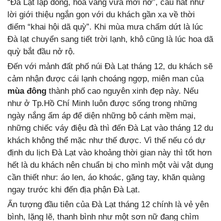
“Đà Lạt lập đông, hoa vàng vừa mới nở”, câu hát như
lời giới thiệu ngắn gọn với du khách gần xa về thời
điểm “khai hội dã quỳ”. Khi mùa mưa chấm dứt là lúc
Đà lạt chuyển sang tiết trời lạnh, khô cũng là lúc hoa dã
quỳ bắt đầu nở rộ.
Đến với mảnh đất phố núi Đà Lạt tháng 12, du khách sẽ
cảm nhận được cái lạnh choáng ngợp, miên man của
mùa đông
thành phố cao nguyên xinh đẹp này. Nếu
như ở Tp.Hồ Chí Minh luôn được sống trong những
ngày nắng ấm áp để diện những bộ cánh mềm mại,
những chiếc váy điệu đà thì đến Đà Lạt vào tháng 12 du
khách không thể mặc như thế được. Vì thế nếu có dự
định du lịch Đà Lạt vào khoảng thời gian này thì tốt hơn
hết là du khách nên chuẩn bị cho mình một vài vật dụng
cần thiết như: áo len, áo khoác, găng tay, khăn quàng
ngay trước khi đến địa phận Đà Lạt.
Ấn tượng đầu tiên của Đà Lạt tháng 12 chính là vẻ yên
bình, lặng lẽ, thanh bình như một sơn nữ đang chìm