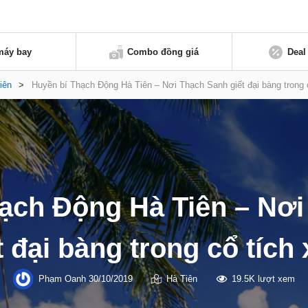
máy bay
Combo đồng giá
Deal
iên
>
Huyền bí Thạch Động Hà Tiên – Nơi Thạch Sanh giết đại bàng trong 
ạch Động Hà Tiên – Nơ
t đại bàng trong cổ tích
Phạm Oanh
30/10/2019
Hà Tiên
19.5K lượt xem