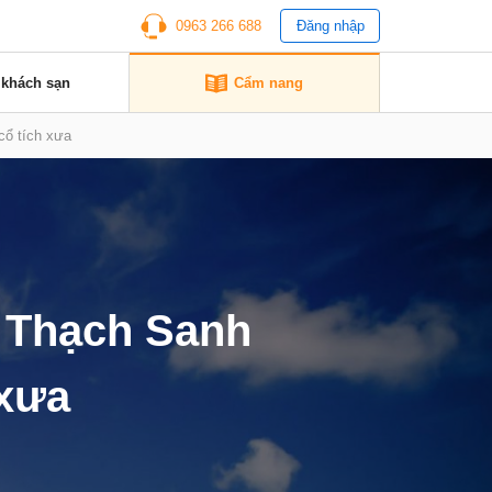
0963 266 688
Đăng nhập
 khách sạn
Cẩm nang
cổ tích xưa
i Thạch Sanh
 xưa