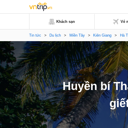
Khách sạn
Vé 
Tin tức
>
Du lịch
>
Miền Tây
>
Kiên Giang
>
Hà T
Huyền bí Th
giế