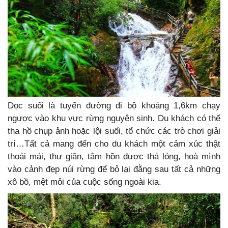
Dọc suối là tuyến đường đi bộ khoảng 1,6km chạy
ngược vào khu vực rừng nguyên sinh. Du khách có thể
tha hồ chụp ảnh hoặc lội suối, tổ chức các trò chơi giải
trí…Tất cả mang đến cho du khách một cảm xúc thật
thoải mái, thư giãn, tâm hồn được thả lỏng, hoà mình
vào cảnh đẹp núi rừng để bỏ lại đằng sau tất cả những
xô bồ, mệt mỏi của cuộc sống ngoài kia.