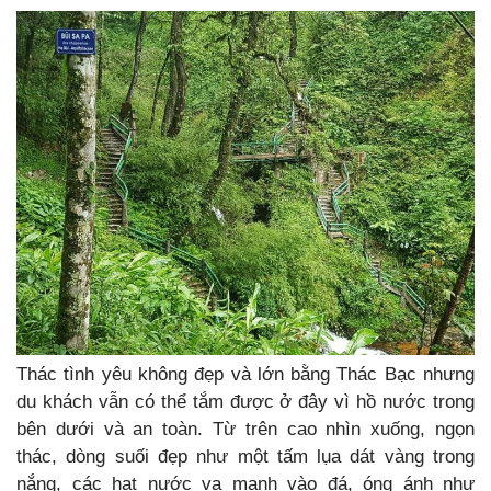
Thác tình yêu không đẹp và lớn bằng Thác Bạc nhưng
du khách vẫn có thể tắm được ở đây vì hồ nước trong
bên dưới và an toàn. Từ trên cao nhìn xuống, ngọn
thác, dòng suối đẹp như một tấm lụa dát vàng trong
nắng, các hạt nước va mạnh vào đá, óng ánh như