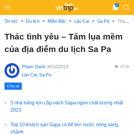
Skip
0
to
content
Tin tức
>
Du lịch
>
Miền Bắc
>
Lào Cai
>
Sa Pa
>
Thác tình yêu – Tấm lụa mềm của địa điểm du lịch Sa Pa
Thác tình yêu – Tấm lụa mềm
của địa điểm du lịch Sa Pa
Phạm Oanh
30/10/2019
10.5K
Lào Cai
,
Sa Pa
Chia sẻ
5 nhà hàng lợn cắp nách Sapa ngon chất lượng nhất
2023
Top 10 khách sạn Sapa có bể bơi nước nóng sang
chảnh