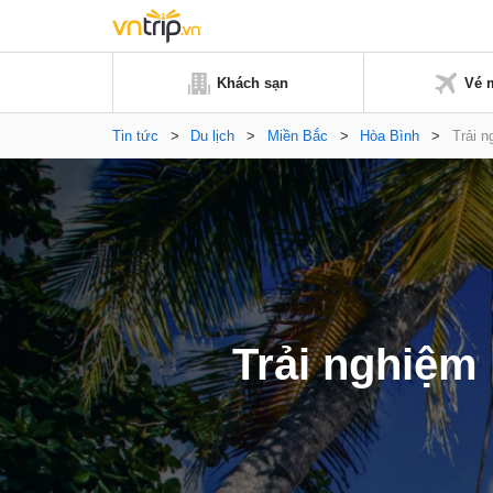
Khách sạn
Vé 
Tin tức
>
Du lịch
>
Miền Bắc
>
Hòa Bình
>
Trải n
Trải nghiệm 