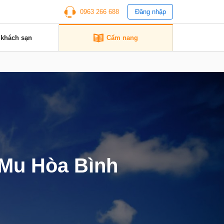
0963 266 688
Đăng nhập
 khách sạn
Cẩm nang
c Mu Hòa Bình