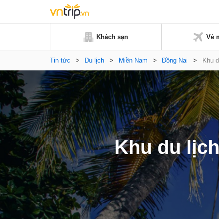
Khách sạn
Vé 
Tin tức
>
Du lịch
>
Miền Nam
>
Đồng Nai
>
Khu d
Khu du lịc