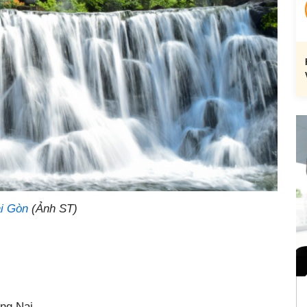
ài Gòn
(Ảnh ST)
ồng Nai