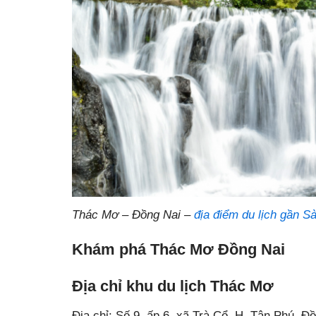
Thác Mơ – Đồng Nai –
địa điểm du lịch gần S
Khám phá Thác Mơ Đồng Nai
Địa chỉ khu du lịch Thác Mơ
Địa chỉ: Số 9, ấp 6, xã Trà Cổ, H. Tân Phú, Đ