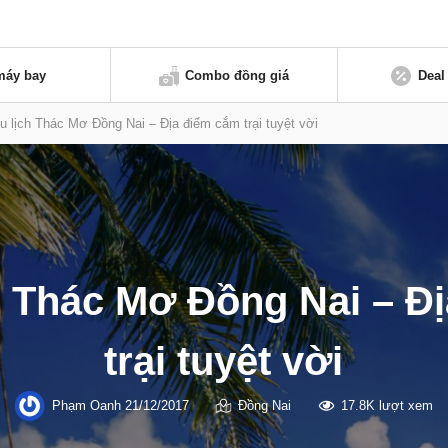
máy bay
Combo đồng giá
Deal
u lịch Thác Mơ Đồng Nai – Địa điểm cắm trại tuyệt vời
h Thác Mơ Đồng Nai – Đ
trại tuyệt vời
Phạm Oanh
21/12/2017
Đồng Nai
17.8K lượt xem