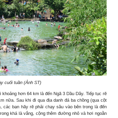
y cuối tuần (Ảnh ST)
i khoảng hơn 64 km là đến Ngã 3 Dầu Dây. Tiếp tục rẽ
km nữa. Sau khi đi qua địa danh đá ba chồng (qua cột
các bạn hãy rẽ phải chạy sâu vào bên trong là đến
trong khá là vắng, cộng thêm đường nhỏ và hơi ngoằn