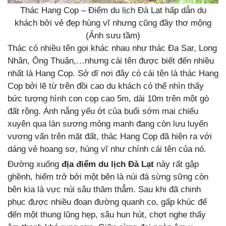
Thác Hang Cọp – Điểm du lịch Đà Lạt hấp dẫn du
khách bởi vẻ đẹp hùng vĩ nhưng cũng đầy thơ mộng
(Ảnh sưu tầm)
Thác có nhiều tên gọi khác nhau như thác Đa Sar, Long
Nhân, Ông Thuận,…nhưng cái tên được biết đến nhiều
nhất là Hang Cọp. Sở dĩ nơi đây có cái tên là thác Hang
Cọp bởi lẽ từ trên đồi cao du khách có thể nhìn thấy
bức tượng hình con cọp cao 5m, dài 10m trên một gò
đất rộng. Ánh nắng yếu ớt của buổi sớm mai chiếu
xuyên qua làn sương mỏng manh đang còn lưu luyến
vương vấn trên mặt đất, thác Hang Cọp đã hiện ra với
dáng vẻ hoang sơ, hùng vĩ như chính cái tên của nó.
Đường xuống
địa điểm du lịch Đà Lạt
này rất gập
ghềnh, hiểm trở bởi một bên là núi đá sừng sững còn
bên kia là vực núi sâu thăm thẳm. Sau khi đã chinh
phục được nhiều đoạn đường quanh co, gấp khúc để
đến một thung lũng hẹp, sâu hun hút, chợt nghe thấy