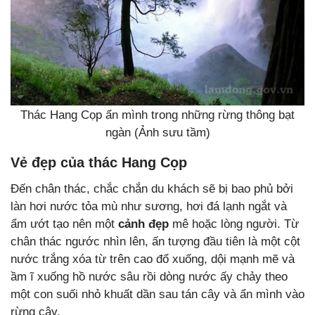
Thác Hang Cọp ẩn mình trong những rừng thông bạt
ngàn (Ảnh sưu tầm)
Vẻ đẹp của thác Hang Cọp
Đến chân thác, chắc chắn du khách sẽ bị bao phủ bởi
làn hơi nước tỏa mù như sương, hơi đá lạnh ngắt và
ẩm ướt tạo nên một
cảnh đẹp
mê hoặc lòng người. Từ
chân thác ngước nhìn lên, ấn tượng đầu tiên là một cột
nước trắng xóa từ trên cao đổ xuống, dội mạnh mẽ và
ầm ĩ xuống hồ nước sâu rồi dòng nước ấy chảy theo
một con suối nhỏ khuất dần sau tán cây và ẩn mình vào
rừng cây.