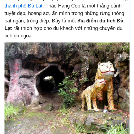
thành phố Đà Lạt
. Thác Hang Cọp là một thắng cảnh
tuyệt đẹp, hoang sơ, ẩn mình trong những rừng thông
bạt ngàn, trùng điệp. Đây là một
địa điểm du lịch Đà
Lạt
rất thích hợp cho du khách với những chuyến du
lịch dã ngoại.