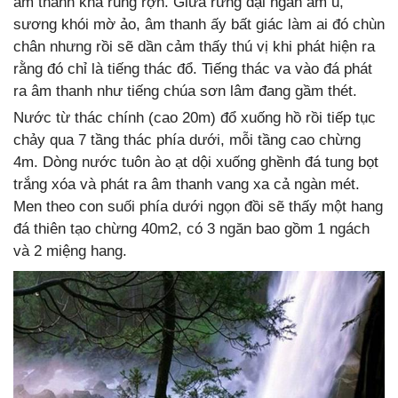
âm thanh khá rung rợn. Giữa rừng đại ngàn âm u,
sương khói mờ ảo, âm thanh ấy bất giác làm ai đó chùn
chân nhưng rồi sẽ dần cảm thấy thú vị khi phát hiện ra
rằng đó chỉ là tiếng thác đổ. Tiếng thác va vào đá phát
ra âm thanh như tiếng chúa sơn lâm đang gầm thét.
Nước từ thác chính (cao 20m) đổ xuống hồ rồi tiếp tục
chảy qua 7 tầng thác phía dưới, mỗi tầng cao chừng
4m. Dòng nước tuôn ào ạt dội xuống ghềnh đá tung bọt
trắng xóa và phát ra âm thanh vang xa cả ngàn mét.
Men theo con suối phía dưới ngọn đồi sẽ thấy một hang
đá thiên tạo chừng 40m2, có 3 ngăn bao gồm 1 ngách
và 2 miệng hang.