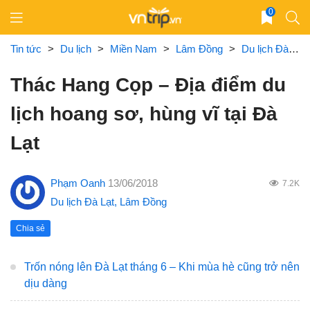
Skip
0
to
content
Tin tức
>
Du lịch
>
Miền Nam
>
Lâm Đồng
>
Du lịch Đà Lạt
Thác Hang Cọp – Địa điểm du
lịch hoang sơ, hùng vĩ tại Đà
Lạt
Phạm Oanh
13/06/2018
7.2K
Du lịch Đà Lạt
,
Lâm Đồng
Chia sẻ
Trốn nóng lên Đà Lạt tháng 6 – Khi mùa hè cũng trở nên
dịu dàng