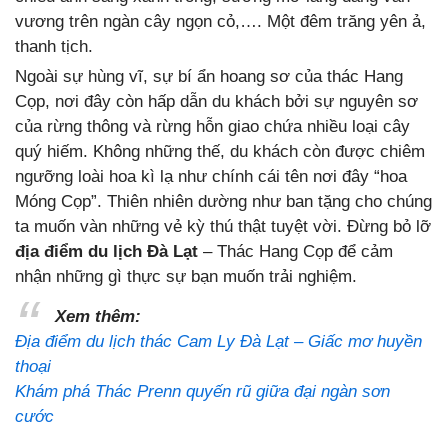
vương trên ngàn cây ngọn cỏ,…. Một đêm trăng yên ả,
thanh tịch.
Ngoài sự hùng vĩ, sự bí ẩn hoang sơ của thác Hang
Cọp, nơi đây còn hấp dẫn du khách bởi sự nguyên sơ
của rừng thông và rừng hỗn giao chứa nhiều loại cây
quý hiếm. Không những thế, du khách còn được chiêm
ngưỡng loài hoa kì lạ như chính cái tên nơi đây “hoa
Móng Cọp”. Thiên nhiên dường như ban tặng cho chúng
ta muốn vàn những vẻ kỳ thú thật tuyệt vời. Đừng bỏ lỡ
địa điểm du lịch Đà Lạt
– Thác Hang Cọp để cảm
nhận những gì thực sự bạn muốn trải nghiệm.
Xem thêm:
Địa điểm du lịch thác Cam Ly Đà Lạt – Giấc mơ huyền
thoại
Khám phá Thác Prenn quyến rũ giữa đại ngàn sơn
cước