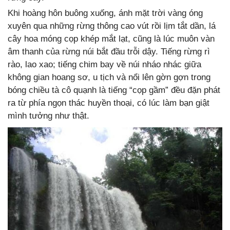
Khi hoàng hôn buông xuống, ánh mặt trời vàng óng
xuyên qua những rừng thông cao vút rồi lịm tắt dần, lá
cây hoa móng cọp khép mắt lạt, cũng là lúc muôn vàn
âm thanh của rừng núi bắt đầu trỗi dậy. Tiếng rừng rì
rào, lao xao; tiếng chim bay về núi nháo nhác giữa
không gian hoang sơ, u tịch và nổi lên gờn gợn trong
bóng chiều tà cô quạnh là tiếng “cọp gầm” đều đặn phát
ra từ phía ngọn thác huyền thoại, có lúc làm bạn giật
mình tưởng như thật.