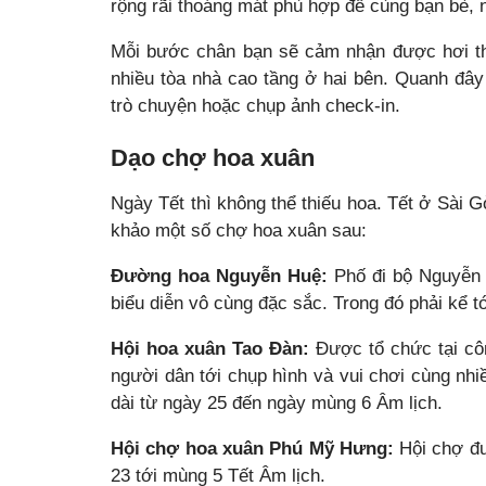
rộng rãi thoáng mát phù hợp để cùng bạn bè,
Mỗi bước chân bạn sẽ cảm nhận được hơi th
nhiều tòa nhà cao tầng ở hai bên. Quanh đâ
trò chuyện hoặc chụp ảnh check-in.
Dạo chợ hoa xuân
Ngày Tết thì không thể thiếu hoa. Tết ở Sài
khảo một số chợ hoa xuân sau:
Đường hoa Nguyễn Huệ:
Phố đi bộ Nguyễn 
biểu diễn vô cùng đặc sắc. Trong đó phải kể t
Hội hoa xuân Tao Đàn:
Được tổ chức tại côn
người dân tới chụp hình và vui chơi cùng nhi
dài từ ngày 25 đến ngày mùng 6 Âm lịch.
Hội chợ hoa xuân Phú Mỹ Hưng:
Hội chợ đư
23 tới mùng 5 Tết Âm lịch.