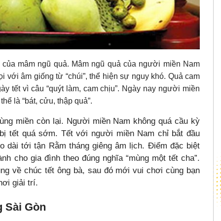
hĩa của mâm ngũ quả. Mâm ngũ quả của người miền Nam
gọi với âm giống từ “chúi”, thể hiện sự nguy khó. Quả cam
 tết vì câu “quýt làm, cam chịu”. Ngày nay người miền
ể là “bát, cửu, thập quả”.
ùng miền còn lại. Người miền Nam không quá cầu kỳ
 bị tết quá sớm. Tết với người miền Nam chỉ bắt đầu
 dài tới tận Rằm tháng giêng âm lịch. Điểm đặc biệt
nh cho gia đình theo đúng nghĩa “mùng một tết cha”.
ung về chúc tết ông bà, sau đó mới vui chơi cùng bạn
i giải trí.
g Sài Gòn