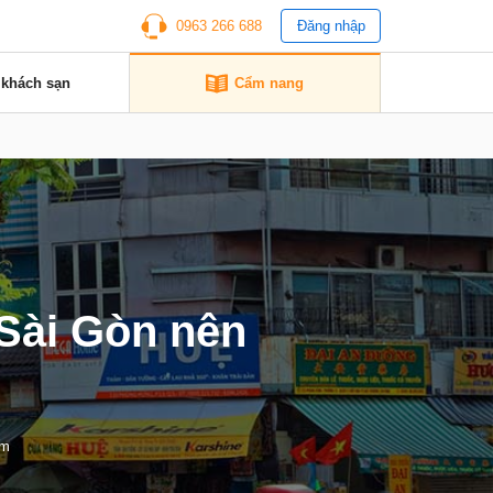
0963 266 688
Đăng nhập
 khách sạn
Cẩm nang
 Sài Gòn nên
em