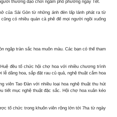
 người thương dạo chơi ngắm phố phường ngày Tết.
ở của Sài Gòn từ những ánh đèn lấp lánh phát ra từ
y cũng có nhiều quán cà phê để mọi người ngồi xuống
 Gòn ngập tràn sắc hoa muôn màu. Các bạn có thể tham
Huệ đều tổ chức hội chợ hoa với nhiều chương trình
ới lễ dâng hoa, sắp đặt rau củ quả, nghệ thuật cắm hoa
g viên Tao Đàn với nhiều loại hoa nghệ thuật thu hút
ều tiết mục nghệ thuật đặc sắc. Hội chợ hoa xuân kéo
ợc tổ chức trong khuôn viên rộng lớn tới 7ha từ ngày