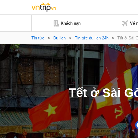
Khách sạn
Vé 
Tin tức
>
Du lịch
>
Tin tức du lịch 24h
>
Tết ở Sài G
Tết ở Sài G