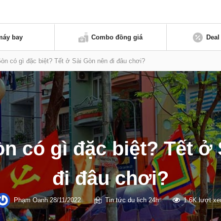
máy bay
Combo đồng giá
Deal
òn có gì đặc biệt? Tết ở Sài Gòn nên đi đâu chơi?
òn có gì đặc biệt? Tết ở
đi đâu chơi?
Phạm Oanh
28/11/2022
Tin tức du lịch 24h
1.6K lượt x