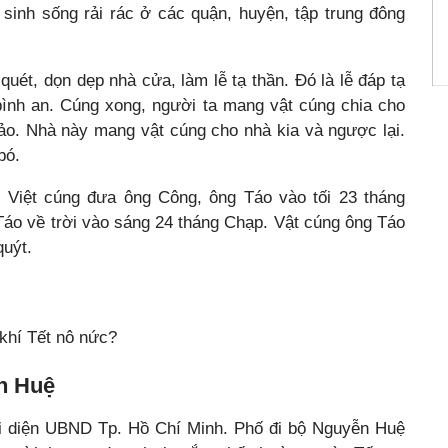
sinh sống rải rác ở các quận, huyện, tập trung đông
uét, dọn dẹp nhà cửa, làm lễ tạ thần. Đó là lễ đáp tạ
bình an. Cúng xong, người ta mang vật cúng chia cho
hảo. Nhà này mang vật cúng cho nhà kia và ngược lại.
bó.
i Việt cúng đưa ông Công, ông Táo vào tối 23 tháng
áo về trời vào sáng 24 tháng Chạp. Vật cúng ông Táo
quýt.
 khí Tết nô nức?
ễn Huệ
ối diện UBND Tp. Hồ Chí Minh. Phố đi bộ Nguyễn Huệ