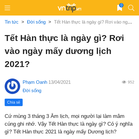
Skip
0
to
content
Tin tức
>
Đời sống
>
Tết Hàn thực là ngày gì? Rơi vào ngày mấy dương lịch 2021?
Tết Hàn thực là ngày gì? Rơi
vào ngày mấy dương lịch
2021?
Phạm Oanh
13/04/2021
952
Đời sống
Chia sẻ
Cứ mùng 3 tháng 3 Âm lịch, mọi người lại làm mâm
cúng ghi nhớ. Vậy Tết Hàn thực là ngày gì? Có ý nghĩa
gì? Tết Hàn thực 2021 là ngày mấy Dương lịch?