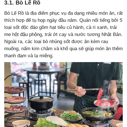
3.1. Bò Lế Rô
Bò Lế Rồ là địa điểm phục vụ đa dạng nhiều món ăn, rất
thích hợp để tụ họp ngày đầu năm. Quán nổi tiếng bởi 5
loại sốt độc đáo gồm hạt tiêu củ hành, cà ri xanh, trái
me hột đậu phộng, trái ớt cay và nước tương Nhật Bản.
Ngoài ra, các loại bò nhúng sốt được ăn kèm rau
muống, nấm kim châm và khổ qua sẽ giúp món ăn thêm
thanh đạm và lạ miệng.