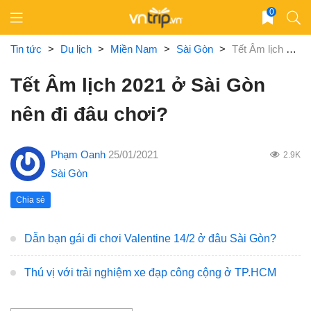
Skip
0
to
content
Tin tức
>
Du lịch
>
Miền Nam
>
Sài Gòn
>
Tết Âm lịch 2021 ở Sài Gòn nên đi đâu chơi?
Tết Âm lịch 2021 ở Sài Gòn
nên đi đâu chơi?
Phạm Oanh
25/01/2021
2.9K
Sài Gòn
Chia sẻ
Dẫn bạn gái đi chơi Valentine 14/2 ở đâu Sài Gòn?
Thú vị với trải nghiệm xe đạp công cộng ở TP.HCM