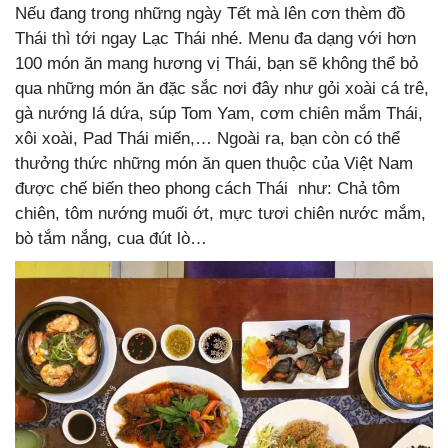
Nếu đang trong những ngày Tết mà lên cơn thèm đồ
Thái thì tới ngay Lạc Thái nhé. Menu đa dạng với hơn
100 món ăn mang hương vị Thái, bạn sẽ không thể bỏ
qua những món ăn đặc sắc nơi đây như gỏi xoài cá trê,
gà nướng lá dứa, súp Tom Yam, cơm chiên mắm Thái,
xôi xoài, Pad Thái miến,… Ngoài ra, bạn còn có thể
thưởng thức những món ăn quen thuộc của Việt Nam
được chế biến theo phong cách Thái như: Chả tôm
chiên, tôm nướng muối ớt, mực tươi chiên nước mắm,
bò tắm nắng, cua đút lò…